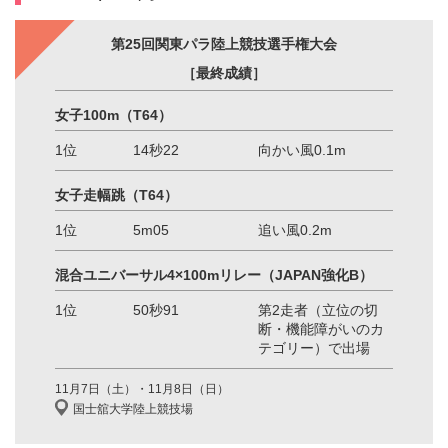
第25回関東パラ陸上競技選手権大会
［最終成績］
女子100m
（T64）
1位
14秒22
向かい風0.1m
女子走幅跳
（T64）
1位
5m05
追い風0.2m
混合ユニバーサル
4×100mリレー
（JAPAN強化B）
1位
50秒91
第2走者（立位の切
断・機能障がいのカ
テゴリー）で出場
11月7日（土）・11月8日（日）
国士舘大学陸上競技場