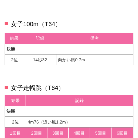
女子100m（T64）
結果
記録
備考
決勝
2位
14秒32
向かい風0.7m
女子走幅跳（T64）
結果
記録
決勝
2位
4m76
（追い風1.2m）
1回目
2回目
3回目
4回目
5回目
6回目