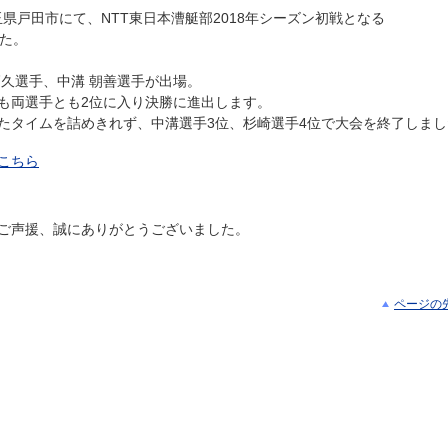
玉県戸田市にて、NTT東日本漕艇部2018年シーズン初戦となる
した。
高久選手、中溝 朝善選手が出場。
も両選手とも2位に入り決勝に進出します。
たタイムを詰めきれず、中溝選手3位、杉崎選手4位で大会を終了しまし
こちら
ご声援、誠にありがとうございました。
ページの