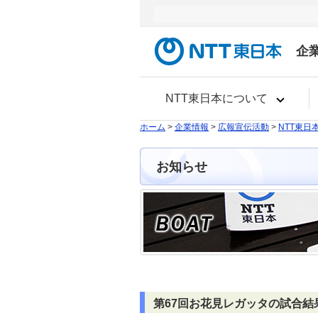
企
NTT東日本について
ホーム
>
企業情報
>
広報宣伝活動
>
NTT東日
お知らせ
第67回お花見レガッタの試合結