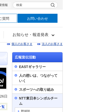
検索
業情報
ご質問
お問い合わせ
お知らせ・報道発表
個人のお客さま
法人のお客さま
広報宣伝活動
EASTギャラリー
人の想いは、つながって
いく
スポーツへの取り組み
月26日
NTT東日本シンボルチー
ム
野球部