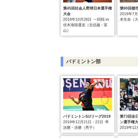
第45回社会人野球日本選手権
第90回都
大会
2019年7
2019年10月28日
一回戦 vs
本生命（
伏木海陸運送（北信越・富
山）
バドミントン部
バドミントンS/Jリーグ2019
第73回全
2019年12月21日・22日
準
ン選手権
決勝・決勝（男子）
2019年1