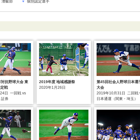
漕艇部
個別認定選手
市対抗野球大会 東
2019年度 地域感謝祭
第45回社会人野球日本選
決定戦
2020年1月26日
大会
月24日
一回戦 vs
2019年10月31日
二回戦 
ト証券
日本通運（関東・埼玉）