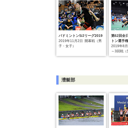
バドミントンS/Jリーグ2019
第62回全
2019年11月2日
開幕戦（男
トン選手
子・女子）
2019年8
～3回戦（
漕艇部