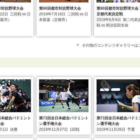
市対抗野球大会
第90回都市対抗野球大会
第90回都市対抗野球大会 
月22日
三回戦 vs 日
2019年7月18日
二回戦 vs 日
京都代表決定戦
大阪市）
本新薬（京都市）
2019年6月4日
第二代表
戦 vs 明治安田生命
その他のコンテンツギャラリーは
日本総合バドミント
第73回全日本総合バドミント
第73回全日本総合バドミ
大会
ン選手権大会
ン選手権大会
2月1日
決勝
2019年11月27日
1回戦
2019年11月26日
予選