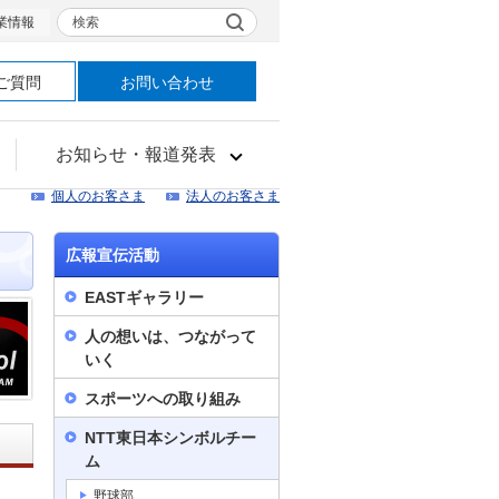
検索
業情報
ご質問
お問い合わせ
お知らせ・報道発表
個人のお客さま
法人のお客さま
広報宣伝活動
EASTギャラリー
人の想いは、つながって
いく
スポーツへの取り組み
漕艇部
個別認定選手
NTT東日本シンボルチー
ム
野球部