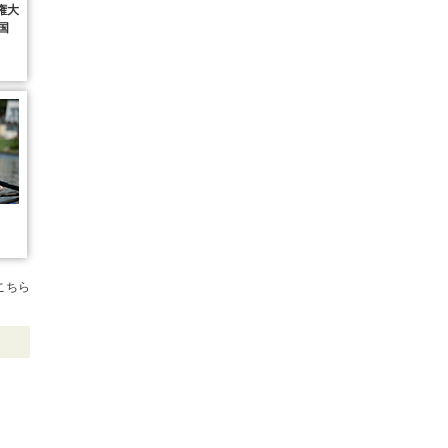
権大
国
こちら