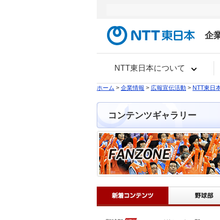
企
NTT東日本について
ホーム
>
企業情報
>
広報宣伝活動
>
NTT東日
コンテンツギャラリー