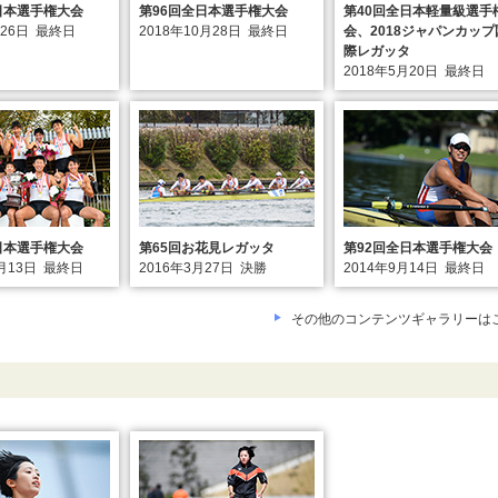
日本選手権大会
第96回全日本選手権大会
第40回全日本軽量級選手
月26日
最終日
2018年10月28日
最終日
会、2018ジャパンカップ
際レガッタ
2018年5月20日
最終日
日本選手権大会
第65回お花見レガッタ
第92回全日本選手権大会
月13日
最終日
2016年3月27日
決勝
2014年9月14日
最終日
その他のコンテンツギャラリーは