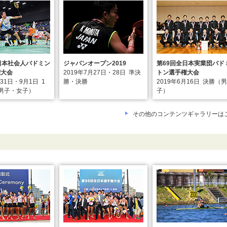
日本社会人バドミン
ジャパンオープン2019
第69回全日本実業団バド
権大会
2019年7月27日・28日
準決
トン選手権大会
月31日・9月1日
1
勝・決勝
2019年6月16日
決勝（男
男子・女子）
子）
その他のコンテンツギャラリーは