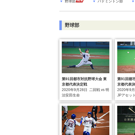
野球部
バドミントン部
野球部
第91回都市対抗野球大会 東
第91回都
京都代表決定戦
京都代表
2020年9月28日
二回戦 vs 明
2020年9
治安田生命
JPアセッ