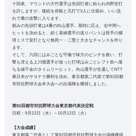
十回表、マウンドの大竹選手は先頭打者に粘られ内野安打
を許しますが、後続を併殺と凡打で3人に仕留め、いい流
れで裏の攻撃に入ります。
頼みの先頭打者は4番の向山選手。期待に応え、右中間へ
ヒットを決めると、続く喜納選手の送りバントは投手の捕
球ミスで安打となり無死一・二塁と大きなチャンスを作り
ます。
そして、六回にはみごとな守備で味方のピンチを救い、打
撃も冴える上川畑選手が放った打球はみごとレフト前へ落
ちる値千金のタイムリーヒット。向山選手が生還してNTT
東日本がサヨナラ勝利を決め、東京都第二代表で第92回都
市対抗野球大会本大会への出場権を獲得しました。
第92回都市対抗野球大会東京都代表決定戦
日程：9月22日（水）～10月12日（火）
【大会成績】
東京都第二代表として第92回都市対抗野球大会出場権獲得