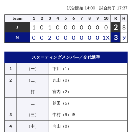
試合開始 14:00 試合終了 17:37
team
1
2
3
4
5
6
7
8
9
10
R
H
2
1
0
1
0
0
0
0
0
0
0
8
J
3
0
0
2
0
0
0
0
0
0
1X
9
N
スターティングメンバ―／交代選手
1
（一）
下川（1）
2
（二）
丸山（0）
打
宮内（2）
二
朝田（5）
3
（三）
中村（9）※
4
（中）
向山（8）