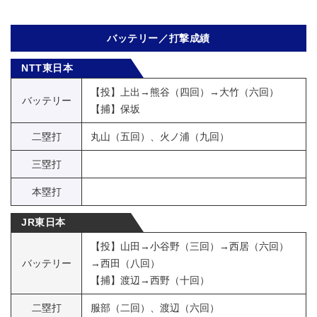
バッテリー／打撃成績
NTT東日本
【投】上出→熊谷（四回）→大竹（六回）
バッテリー
【捕】保坂
二塁打
丸山（五回）、火ノ浦（九回）
三塁打
本塁打
JR東日本
【投】山田→小谷野（三回）→西居（六回）
バッテリー
→西田（八回）
【捕】渡辺→西野（十回）
二塁打
服部（二回）、渡辺（六回）