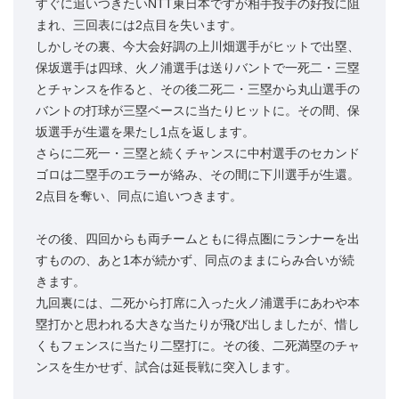
すぐに追いつきたいNTT東日本ですが相手投手の好投に阻
まれ、三回表には2点目を失います。
しかしその裏、今大会好調の上川畑選手がヒットで出塁、
保坂選手は四球、火ノ浦選手は送りバントで一死二・三塁
とチャンスを作ると、その後二死二・三塁から丸山選手の
バントの打球が三塁ベースに当たりヒットに。その間、保
坂選手が生還を果たし1点を返します。
さらに二死一・三塁と続くチャンスに中村選手のセカンド
ゴロは二塁手のエラーが絡み、その間に下川選手が生還。
2点目を奪い、同点に追いつきます。
その後、四回からも両チームともに得点圏にランナーを出
すものの、あと1本が続かず、同点のままにらみ合いが続
きます。
九回裏には、二死から打席に入った火ノ浦選手にあわや本
塁打かと思われる大きな当たりが飛び出しましたが、惜し
くもフェンスに当たり二塁打に。その後、二死満塁のチャ
ンスを生かせず、試合は延長戦に突入します。