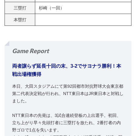
三塁打
杉崎（一回）
本塁打
Game Report
両者譲らず延長十回の末、3-2でサヨナラ勝利！本
戦出場権獲得
本日、大田スタジアムにて第92回都市対抗野球大会東京都
第二代表決定戦が行われ、NTT東日本はJR東日本と対戦し
ました。
NTT東日本の先発は、3試合連続登板の上出選手。初回、
立ち上がり早々先頭打者に三塁打を放たれ、2番打者の内
野ゴロで1点を失います。