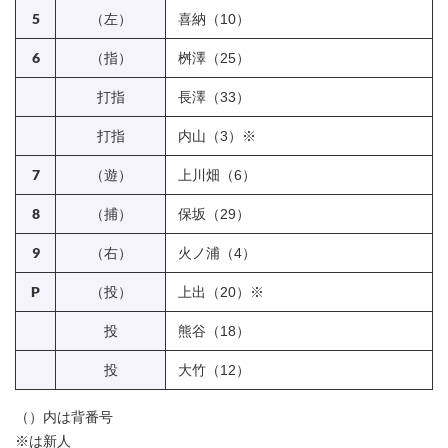
5
（左）
喜納（10）
6
（指）
桝澤（25）
打指
長澤（33）
打指
内山（3）※
7
（遊）
上川畑（6）
8
（捕）
保坂（29）
9
（右）
火ノ浦（4）
P
（投）
上出（20）※
投
熊谷（18）
投
大竹（12）
（）内は背番号
※は新人