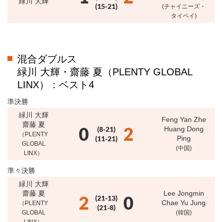
緑川 大輝
(15-21)
(チャイニーズ・
タイペイ)
混合ダブルス
緑川 大輝・齋藤 夏（PLENTY GLOBAL
LINX）：ベスト4
準決勝
緑川 大輝
Feng Yan Zhe
齋藤 夏
0
2
(8-21)
Huang Dong
（PLENTY
(11-21)
Ping
GLOBAL
(中国)
LINX）
準々決勝
緑川 大輝
齋藤 夏
Lee Jongmin
2
0
(21-13)
Chae Yu Jung
（PLENTY
(21-8)
GLOBAL
(韓国)