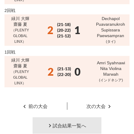
LINX）
2回戦
緑川 大輝
Dechapol
齋藤 夏
(21-18)
Puavaranukroh
2
1
(20-22)
Supissara
（PLENTY
(21-12)
Paewsampran
GLOBAL
LINX）
(タイ)
1回戦
緑川 大輝
Amri Syahnawi
齋藤 夏
2
0
(21-13)
Nita Violina
（PLENTY
(22-20)
Marwah
GLOBAL
(インドネシア)
LINX）
前の大会
次の大会
試合結果一覧へ