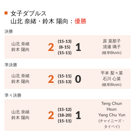
女子ダブルス
山北 奈緒・鈴木 陽向：
優勝
決勝
(15-13)
原 菜那子
2
1
山北 奈緒
(8-15)
清瀬 璃子
鈴木 陽向
(15-11)
(岐阜Bluvic)
準決勝
平本 梨々菜
2
0
山北 奈緒
(15-11)
石川 心菜
鈴木 陽向
(15-13)
(岐阜Bluvic)
準々決勝
Teng Chun
(15-12)
Hsun
2
1
山北 奈緒
(18-20)
Yang Chu Yun
鈴木 陽向
(15-11)
(チャイニーズ・
タイペイ)