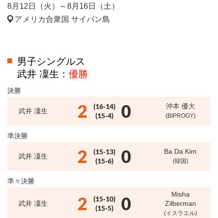
8月12日（火）～8月16日（土）
アメリカ合衆国 サイパン島
男子シングルス
武井 凜生：
優勝
決勝
2
0
(16-14)
沖本 優大
武井 凜生
(15-4)
(BIPROGY)
準決勝
2
0
(15-13)
Ba Da Kim
武井 凜生
(15-6)
(韓国)
準々決勝
Misha
2
0
(15-10)
武井 凜生
Zilberman
(15-5)
(イスラエル)