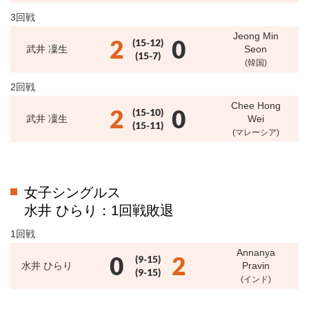
3回戦
Jeong Min
2
0
(15-12)
武井 凜生
Seon
(15-7)
(韓国)
2回戦
Chee Hong
2
0
(15-10)
武井 凜生
Wei
(15-11)
(マレーシア)
女子シングルス
水井 ひらり：1回戦敗退
1回戦
Annanya
0
2
(9-15)
水井 ひらり
Pravin
(9-15)
(インド)