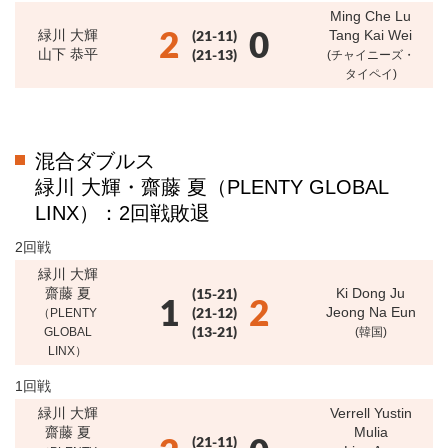
Ming Che Lu
2
0
緑川 大輝
(21-11)
Tang Kai Wei
山下 恭平
(21-13)
(チャイニーズ・
タイペイ)
混合ダブルス
緑川 大輝・齋藤 夏（PLENTY GLOBAL
LINX）：2回戦敗退
2回戦
緑川 大輝
齋藤 夏
(15-21)
Ki Dong Ju
1
2
(21-12)
Jeong Na Eun
（PLENTY
(13-21)
GLOBAL
(韓国)
LINX）
1回戦
緑川 大輝
Verrell Yustin
齋藤 夏
Mulia
(21-11)