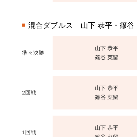
混合ダブルス
山下 恭平・篠谷
山下 恭平
準々決勝
篠谷 菜留
山下 恭平
2回戦
篠谷 菜留
山下 恭平
1回戦