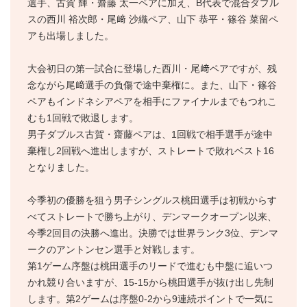
選手、古賀 輝・齋藤 太一ペアに加え、B代表で混合ダブル
スの西川 裕次郎・尾﨑 沙織ペア、山下 恭平・篠谷 菜留ペ
アも出場しました。
大会初日の第一試合に登場した西川・尾﨑ペアですが、残
念ながら尾﨑選手の負傷で途中棄権に。また、山下・篠谷
ペアもインドネシアペアを相手にファイナルまでもつれこ
むも1回戦で敗退します。
男子ダブルス古賀・齋藤ペアは、1回戦で相手選手が途中
棄権し2回戦へ進出しますが、ストレートで敗れベスト16
となりました。
今季初の優勝を狙う男子シングルス桃田選手は初戦からす
べてストレートで勝ち上がり、デンマークオープン以来、
今季2回目の決勝へ進出。決勝では世界ランク3位、デンマ
ークのアントンセン選手と対戦します。
第1ゲーム序盤は桃田選手のリードで進むも中盤に追いつ
かれ競り合いますが、15-15から桃田選手が抜け出し先制
します。第2ゲームは序盤0-2から9連続ポイントで一気に