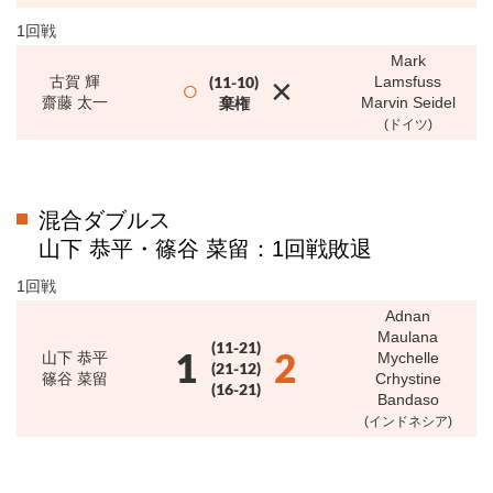
1回戦
Mark
×
古賀 輝
(11-10)
Lamsfuss
○
齋藤 太一
棄権
Marvin Seidel
(ドイツ)
混合ダブルス
山下 恭平・篠谷 菜留：1回戦敗退
1回戦
Adnan
Maulana
(11-21)
1
2
山下 恭平
Mychelle
(21-12)
篠谷 菜留
Crhystine
(16-21)
Bandaso
(インドネシア)