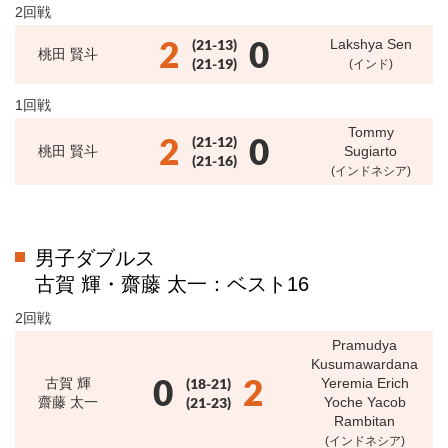
2回戦
2
0
(21-13)
Lakshya Sen
桃田 賢斗
(21-19)
(インド)
1回戦
Tommy
2
0
(21-12)
桃田 賢斗
Sugiarto
(21-16)
(インドネシア)
男子ダブルス
古賀 輝・齋藤 太一：ベスト16
2回戦
Pramudya
Kusumawardana
0
2
古賀 輝
(18-21)
Yeremia Erich
齋藤 太一
(21-23)
Yoche Yacob
Rambitan
(インドネシア)