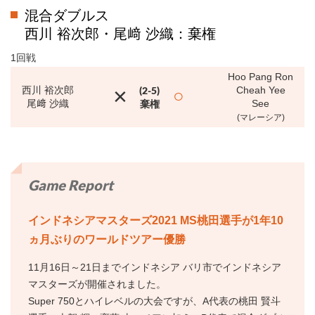
混合ダブルス
西川 裕次郎・尾﨑 沙織：棄権
1回戦
Hoo Pang Ron
×
西川 裕次郎
(2-5)
Cheah Yee
○
尾﨑 沙織
棄権
See
(マレーシア)
Game Report
インドネシアマスターズ2021 MS桃田選手が1年10
ヵ月ぶりのワールドツアー優勝
11月16日～21日までインドネシア バリ市でインドネシア
マスターズが開催されました。
Super 750とハイレベルの大会ですが、A代表の桃田 賢斗