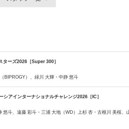
ーズ2026［Super 300］
（BIPROGY）、緑川 大輝・中静 悠斗
シアインターナショナルチャレンジ2026［IC］
静 悠斗、遠藤 彩斗・三浦 大地（WD）上杉 杏・古根川 美桜、