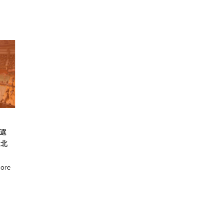
中選
山北
ore