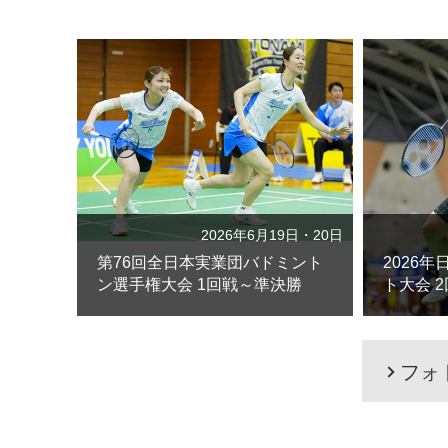
12月30日
2026年6月19日・20日
ントン
第76回全日本実業団バドミント
2026
ン選手権大会
1回戦～準決勝
ト大会
フォ