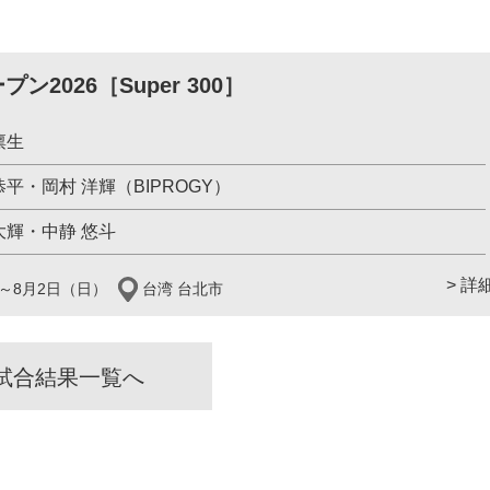
ン2026［Super 300］
凛生
恭平・岡村 洋輝（BIPROGY）
大輝・中静 悠斗
> 詳
）～8月2日（日）
台湾 台北市
試合結果一覧へ