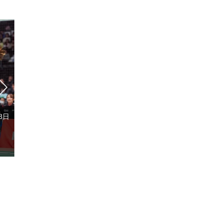
8日
2026年3月1日
バドミントンS/Jリーグ2025
第79回全日
TOP4 TOURNAMENT 決勝
選手権大会
決