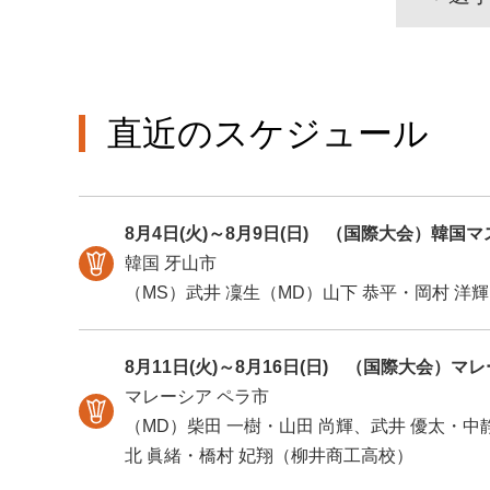
直近のスケジュール
8月4日(火)～8月9日(日)
（国際大会）韓国マスタ
韓国 牙山市
（MS）武井 凜生（MD）山下 恭平・岡村 洋輝
8月11日(火)～8月16日(日)
（国際大会）マレー
マレーシア ペラ市
（MD）柴田 一樹・山田 尚輝、武井 優太・中
北 眞緒・橋村 妃翔（柳井商工高校）