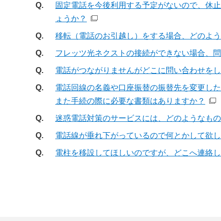
Q.
固定電話を今後利用する予定がないので、休止
ょうか？
Q.
移転（電話のお引越し）をする場合、どのよう
Q.
フレッツ光ネクストの接続ができない場合、問
Q.
電話がつながりませんがどこに問い合わせをし
Q.
電話回線の名義や口座振替の振替先を変更した
また手続の際に必要な書類はありますか？
Q.
迷惑電話対策のサービスには、どのようなもの
Q.
電話線が垂れ下がっているので何とかして欲し
Q.
電柱を移設してほしいのですが、どこへ連絡し