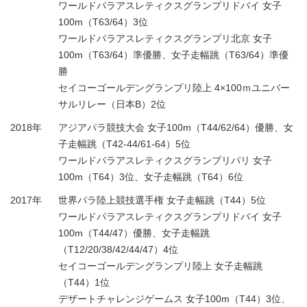
ワールドパラアスレティクスグランプリドバイ 女子
100m（T63/64）3位
ワールドパラアスレティクスグランプリ北京 女子
100m（T63/64）準優勝、女子走幅跳（T63/64）準優
勝
セイコーゴールデングランプリ陸上 4×100ｍユニバー
サルリレー（日本B）2位
2018年
アジアパラ競技大会 女子100m（T44/62/64）優勝、女
子走幅跳（T42-44/61-64）5位
ワールドパラアスレティクスグランプリパリ 女子
100m（T64）3位、女子走幅跳（T64）6位
2017年
世界パラ陸上競技選手権 女子走幅跳（T44）5位
ワールドパラアスレティクスグランプリドバイ 女子
100m（T44/47）優勝、女子走幅跳
（T12/20/38/42/44/47）4位
セイコーゴールデングランプリ陸上 女子走幅跳
（T44）1位
デザートチャレンジゲームス 女子100m（T44）3位、