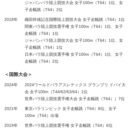
ジャパンパラ陸上競技大会 女子100m（T64）1位、女
子走幅跳（T64）2位
2018年
織田幹雄記念国際陸上競技大会 女子走幅跳（T64）1位
関東パラ陸上競技選手権 女子100m（T64）1位、女子
走幅跳（T64）1位
ジャパンパラ陸上競技大会 女子100m（T64）1位、女
子走幅跳（T64）1位
日本パラ陸上競技選手権 女子100m（T64）1位、女子
走幅跳（T64）2位
＜国際大会＞
2024年
2024ワールドパラアスレティクス グランプリ ドバイ大
会 女子100m（T44/62/63/64）1位
世界パラ陸上競技選手権大会 女子走幅跳（T64））7位
2021年
東京パラリンピック 女子走幅跳（T64）8位、女子
100m（T64）出場
2019年
世界パラ陸上競技選手権 女子走幅跳（T64）6位