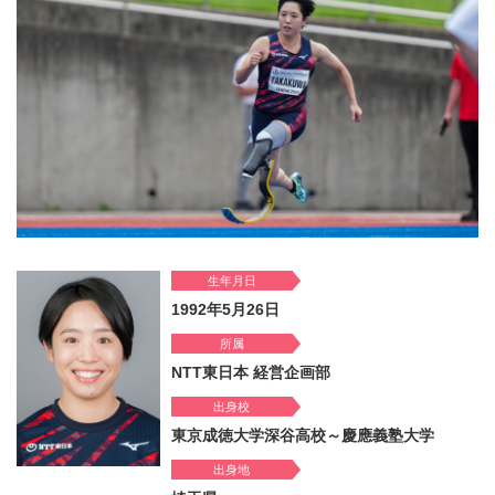
生年月日
1992年5月26日
所属
NTT東日本 経営企画部
出身校
東京成徳大学深谷高校～慶應義塾大学
出身地