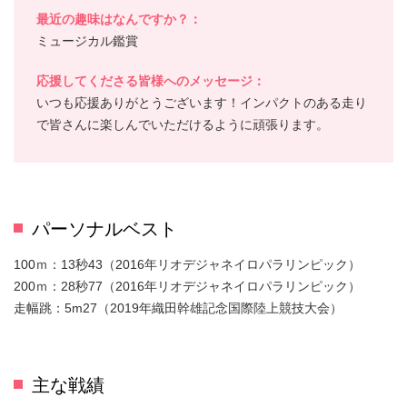
最近の趣味はなんですか？：
ミュージカル鑑賞
応援してくださる皆様へのメッセージ：
いつも応援ありがとうございます！インパクトのある走り
で皆さんに楽しんでいただけるように頑張ります。
パーソナルベスト
100ｍ：13秒43（2016年リオデジャネイロパラリンピック）
200ｍ：28秒77（2016年リオデジャネイロパラリンピック）
走幅跳：5m27（2019年織田幹雄記念国際陸上競技大会）
主な戦績