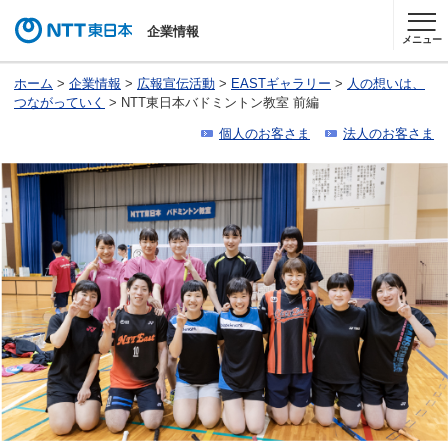
企業情報
メニュー
ホーム
>
企業情報
>
広報宣伝活動
>
EASTギャラリー
>
人の想いは、
つながっていく
> NTT東日本バドミントン教室 前編
個人のお客さま
法人のお客さま