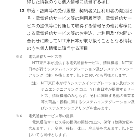
得した情報のうち個人情報に該当する項目
申込・故障等の受付履歴、契約者又は利用者の識別記
号・電気通信サービス等の利用履歴等、電気通信サー
ビスの提供等に付随して取得する情報その他お客様に
よる電気通信サービス等のお申込、ご利用及びお問い
合わせに際してNTT東日本が取り扱うこととなる情報
のうち個人情報に該当する項目
※3
電気通信サービス等
NTT東日本が提供する電気通信サービス、情報機器、NTT東
日本が行うシステムインテグレーション及びシステムエンジニ
アリング（注）を指します。以下においても同様とします。
（注）
NTT東日本が行うシステムインテグレーション及びシス
テムエンジニアリングには、NTT東日本が提供するサー
ビス、情報機器のみならず、それに関連する他の事業者
等の商品・役務に関するシステムインテグレーション及
びシステムエンジニアリングを含みます。
※4
電気通信サービス等の提供
電気通信サービス等の提供の開始のほか、保守（故障対応を
含みます。）、変更、移転、休止、廃止等を含みます。以下に
おいても同様とします。