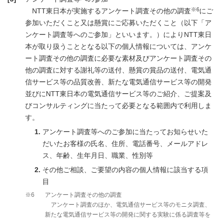
※6
NTT東日本が実施するアンケート調査その他の調査
にご
参加いただくこと又は懸賞にご応募いただくこと（以下「ア
ンケート調査等へのご参加」といいます。）によりNTT東日
本が取り扱うこととなる以下の個人情報については、アンケ
ート調査その他の調査に必要な素材及びアンケート調査その
他の調査に対する謝礼等の送付、懸賞の賞品の送付、電気通
信サービス等の品質改善、新たな電気通信サービス等の開発
並びにNTT東日本の電気通信サービス等のご紹介、ご提案及
びコンサルティングに当たって必要となる範囲内で利用しま
す。
アンケート調査等へのご参加に当たってお知らせいた
だいたお客様の氏名、住所、電話番号、メールアドレ
ス、年齢、生年月日、職業、性別等
その他ご相談、ご要望の内容の個人情報に該当する項
目
※6
アンケート調査その他の調査
アンケート調査のほか、電気通信サービス等のモニタ調査、
新たな電気通信サービス等の開発に関する実験に係る調査等を