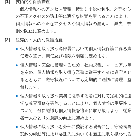
[1]
技術的な保護措置
個人情報へのアクセス管理、持出し手段の制限、外部から
の不正アクセスの防止等に適切な措置を講じることにより、
個人情報への不正なアクセスや個人情報の漏えい、滅失、毀
損の防止に努めます。
[2]
組織的・人的な保護措置
個人情報を取り扱う各部署において個人情報保護に係る責
任者を置き、責任及び権限を明確に定めます。
個人情報を安全に管理するため、社内規程、マニュアル等
を定め、個人情報を取り扱う業務に従事する者に遵守させ
るとともに、遵守状況についても定期的に適切に管理、監
督します。
個人情報を取り扱う業務に従事する者に対して定期的に適
切な教育研修を実施することにより、個人情報の重要性に
ついて十分に認識し個人情報を適正に取り扱うよう、従業
者一人ひとりの意識の向上に努めます。
個人情報の取り扱いを外部に委託する場合には、守秘義務
契約の締結等により委託先においても適正に取り扱われる