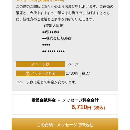
この度のご開店にあたり心よりお慶び申しあげます。ご商売の
繁盛と、今後ますますのご繁栄をお祈り申しあげますととも
に、皆様方のご健勝とご多幸をお祈りいたします。
（差出人情報）
●●県●●市●
●●株式会社 取締役
●●●●
●●-●●●●-●●●●
ページ数
1ページ
メッセージ料金
1,430円（税込）
※ページ数に応じて料金が変わります。
電報台紙料金 ＋ メッセージ料金合計
6,710
円（税込）
この台紙・メッセージで申込む