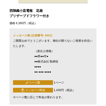
西陣織小皿電報 花扇
プリザーブドフラワー付き
価格 6,380円（税込）
メッセージ例 (文例番号: 4401)
ご開業おめでとうございます。御社の限りないご発展を祈念い
たします。
（差出人情報）
●●県●●市●
●●株式会社 取締役
●●●●
●●-●●●-●●●●
ページ数
1ページ
メッセージ料金
1,430円（税込）
※ページ数に応じて料金が変わります。