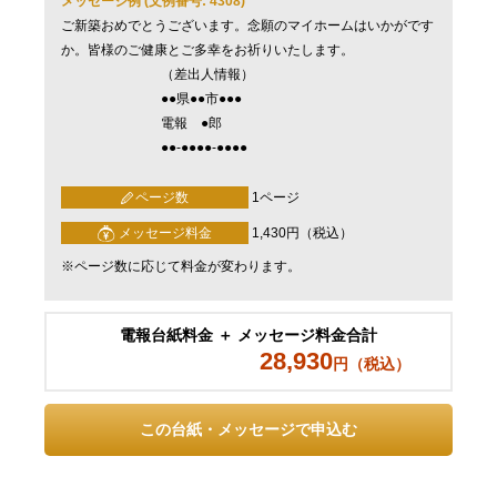
メッセージ例 (文例番号: 4308)
ご新築おめでとうございます。念願のマイホームはいかがです
か。皆様のご健康とご多幸をお祈りいたします。
（差出人情報）
●●県●●市●●●
電報 ●郎
●●-●●●●-●●●●
ページ数
1ページ
メッセージ料金
1,430円（税込）
※ページ数に応じて料金が変わります。
電報台紙料金 ＋ メッセージ料金合計
28,930
円（税込）
この台紙・メッセージで申込む