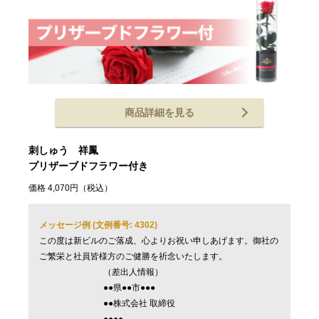
商品詳細を見る
刺しゅう 祥鳳
プリザーブドフラワー付き
価格 4,070円（税込）
メッセージ例 (文例番号: 4302)
この度は新ビルのご落成、心よりお祝い申しあげます。御社の
ご繁栄と社員皆様方のご健勝を祈念いたします。
（差出人情報）
●●県●●市●●●
●●株式会社 取締役
●●●●