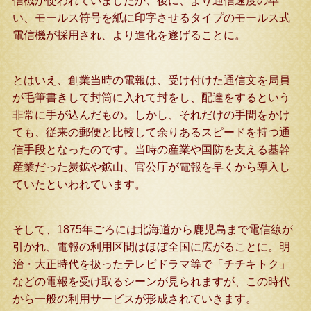
信機が使われていましたが、後に、より通信速度の早
い、モールス符号を紙に印字させるタイプのモールス式
電信機が採用され、より進化を遂げることに。
とはいえ、創業当時の電報は、受け付けた通信文を局員
が毛筆書きして封筒に入れて封をし、配達をするという
非常に手が込んだもの。しかし、それだけの手間をかけ
ても、従来の郵便と比較して余りあるスピードを持つ通
信手段となったのです。当時の産業や国防を支える基幹
産業だった炭鉱や鉱山、官公庁が電報を早くから導入し
ていたといわれています。
そして、1875年ごろには北海道から鹿児島まで電信線が
引かれ、電報の利用区間はほぼ全国に広がることに。明
治・大正時代を扱ったテレビドラマ等で「チチキトク」
などの電報を受け取るシーンが見られますが、この時代
から一般の利用サービスが形成されていきます。