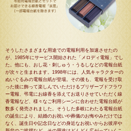
そうしたさまざまな用途での電報利用を加速させたの
が、1985年にサービス開始された「メロディ電報」でし
た。他にも、おし花・刺しゅう・うるしなどの電報台紙
が次々と生まれます。1998年には、人気キャラクターの
ぬいぐるみの電報台紙が登場。その後も、電報を受け取
った後に飾って楽しんでいただけるプリザーブドフラワ
ー電報、弔電にお線香を添えてお送りさせていただく線
香電報など、様々なご利用シーンに合わせた電報台紙が
数多く発売されました。そうした多岐にわたる電報台紙
の誕生により、結婚のお祝いや葬儀のお悔やみだけでは
なく、誕生日や記念日などの身近なお祝いからお彼岸や
新盆のご挨拶など、その用途はどんどん広がっていくこ