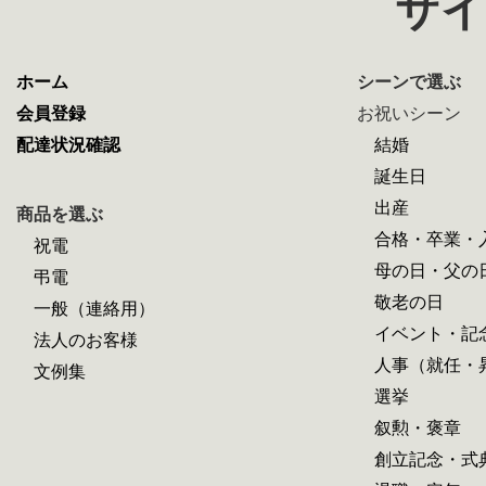
サイ
ホーム
シーンで選ぶ
会員登録
お祝いシーン
配達状況確認
結婚
誕生日
出産
商品を選ぶ
合格・卒業・
祝電
母の日・父の
弔電
敬老の日
一般（連絡用）
イベント・記
法人のお客様
人事（就任・
文例集
選挙
叙勲・褒章
創立記念・式