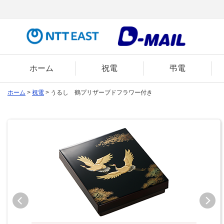
ホーム
祝電
弔電
ホーム
>
祝電
> うるし 鶴プリザーブドフラワー付き