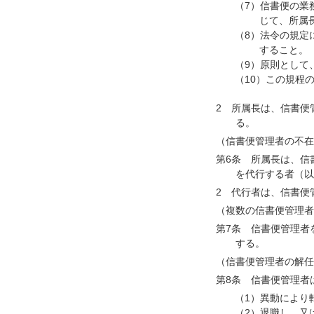
（7）信書便の業
じて、所属
（8）法令の規定
すること。
（9）原則として
（10）この規程
2 所属長は、信書便
る。
（信書便管理者の不在
第6条 所属長は、信
を代行する者（以
2 代行者は、信書便
（複数の信書便管理者
第7条 信書便管理者
する。
（信書便管理者の解任
第8条 信書便管理者
（1）異動により
（2）退職し、又