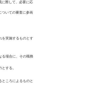
成に際して、必要に応
についての審査に参画
れを実施するものとす
なる場合に、その職務
のとする。
るところによるものと