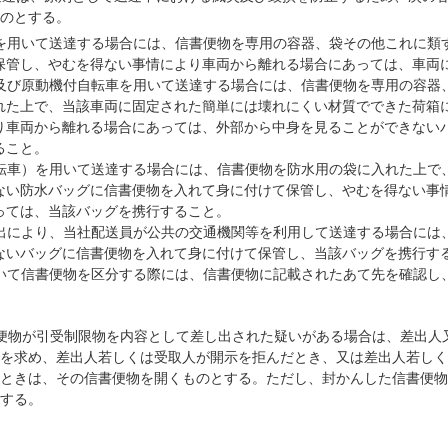
のとする。
を用いて送達する場合には、信書便物を専用の容器、袋その他これに類
保管し、やむを得ない事情により車両から離れる場合にあっては、車両
及び原動機付自転車を用いて送達する場合には、信書便物を専用の容器
れた上で、当該車両に固定された簡単には壊れにくい材質でできた荷箱
り車両から離れる場合にあっては、外部から中身を見ることができない
ること。
転車）を用いて送達する場合には、信書便物を防水用の袋に入れた上で
ない防水バッグに信書便物を入れて身に付けて保管し、やむを得ない事
っては、当該バッグを携行すること。
出により、当社配送員が公共の交通機関等を利用して送達する場合には
ないバッグに信書便物を入れて身に付けて保管し、当該バッグを携行す
いて信書便物を区分する際には、信書便物に記載されたあて先を確認し
便物が引受制限物を内容として差し出された疑いがある場合は、差出人
を求め、差出人若しくは受取人が開示を拒んだとき、又は差出人若しく
ときは、その信書便物を開くものとする。ただし、封かんした信書便物
する。