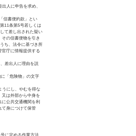
差出人に申告を求め、
下「信書便約款」とい
第11条第5号若しくは
として差し出された疑い
、その信書便物を引き
のうち、法令に基づき所
管官庁に情報提供する
は、差出人に理由を説
物に「危険物」の文字
ようにし、やむを得な
、又は外部から中身を
集に公共交通機関を利
れて身につけて保管
各号に定める作業方法