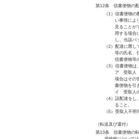
第12条 信書便物の
（1）信書便物の
い事情によ
見ることが
用する場合
し、当該バ
（2）配達に際し
等の氏名、
信書便物等
（3）信書便物は
ア 受取人
場合はその
書便物を引
イ 受取人
（4）誤配達をし
ること。
（5）受取人不明
（転送及び還付）
第13条 信書便物の
居情報については