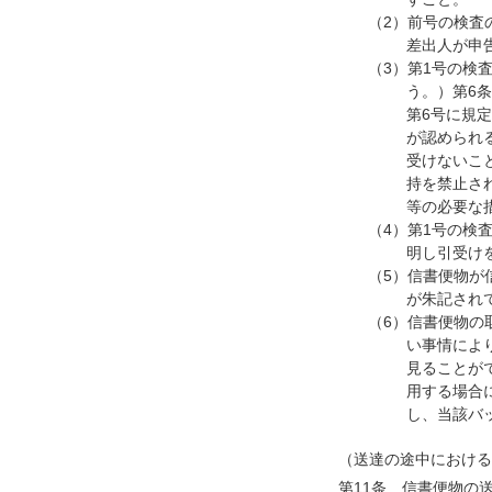
（2）前号の検査
差出人が申
（3）第1号の検
う。）第6
第6号に規
が認められ
受けないこ
持を禁止さ
等の必要な
（4）第1号の検
明し引受け
（5）信書便物が
が朱記され
（6）信書便物の
い事情によ
見ることが
用する場合
し、当該バ
（送達の途中における
第11条 信書便物の