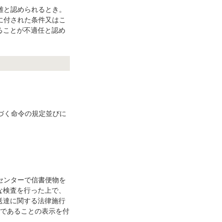
難と認められるとき。
に付された条件又はこ
ることが不適任と認め
づく命令の規定並びに
センターで信書便物を
な検査を行った上で、
送達に関する法律施行
物であることの表示を付