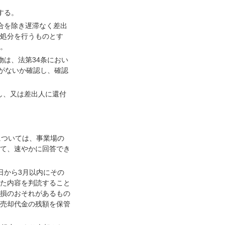
する。
合を除き遅滞なく差出
処分を行うものとす
。
は、法第34条におい
がないか確認し、確認
し、又は差出人に還付
については、事業場の
て、速やかに回答でき
日から3月以内にその
た内容を判読すること
損のおそれがあるもの
売却代金の残額を保管