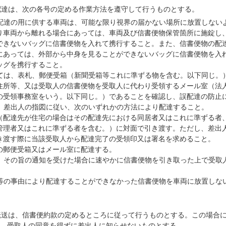
配達は、次の各号の定める作業方法を遵守して行うものとする。
配達の用に供する車両は、可能な限り視界の届かない場所に放置しない
り車両から離れる場合にあっては、車両及び信書便物保管箇所に施錠し
できないバッグに信書便物を入れて携行すること。また、信書便物の配
にあっては、外部から中身を見ることができないバッグに信書便物を入
ッグを携行すること。
ては、表札、郵便受箱（新聞受箱等これに準ずる物を含む。以下同じ。
住所等、又は受取人の信書便物を受取人に代わり受領するメール室（法
の受領事務室をいう。以下同じ。）であることを確認し、誤配達の防止
、差出人の指図に従い、次のいずれかの方法により配達すること。
（配達先が住宅の場合はその配達先における同居者又はこれに準ずる者
管理者又はこれに準ずる者を含む。）に対面で引き渡す。ただし、差出
き渡す際に当該受取人から配達完了の受領印又は署名を求めること。
の郵便受箱又はメール室に配達する。
、その旨の通知を受けた場合に速やかに信書便物を引き取った上で受取
等の事由により配達することができなかった信書便物を車両に放置しな
転送は、信書便約款の定めるところに従って行うものとする。この場合
、受取人の同意を得ずに差出人に知らせないものとする。