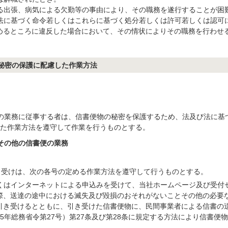
る出張、病気による欠勤等の事由により、その職務を遂行することが困
法に基づく命令若しくはこれらに基づく処分若しくは許可若しくは認可
めるところに違反した場合において、その情状によりその職務を行わせ
。
秘密の保護に配慮した作業方法
の業務に従事する者は、信書便物の秘密を保護するため、法及び法に基
た作業方法を遵守して作業を行うものとする。
達その他の信書便の業務
引受けは、次の各号の定める作業方法を遵守して行うものとする。
くはインターネットによる申込みを受けて、当社ホームページ及び受付
際、送達の途中における滅失及び毀損のおそれがないことその他の必要
引き受けるとともに、引き受けた信書便物に、民間事業者による信書の
15年総務省令第27号）第27条及び第28条に規定する方法により信書便