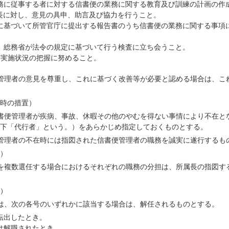
務に従事する者に対する信書便の業務に関する教育及び訓練の計画の作
長に対し、意見の具申、助言及び協力を行うこと。
に基づいて所管官庁に提出する報告書のうち信書便の業務に関する事項
、総務省が法令の規定に基づいて行う検査に立ち会うこと。
の実施状況の把握に努めること。
管理者の意見を尊重し、これに基づく改善等が必要と認める場合は、こ
時の措置）
書便管理者が疾病、事故、休暇その他のやむを得ない事情により不在と
下「代行者」という。）をあらかじめ指定しておくものとする。
管理者の不在時には指図された信書便管理者の職務を誠実に遂行するも
）
を複数選任する場合におけるそれぞれの職務の分担は、所属長の指図す
）
は、次の各号のいずれかに該当する場合は、解任されるものとする。
転出したとき。
は解職されたとき。