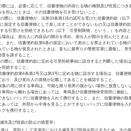
の際には、必要に応じて、信書便物の内容たる物の種類及び性質につき
告を拒んだときは、その信書便物を引き受けないこと。
査の際に、信書便物が、法第33条第1項の認可を受けた信書便約款（以
条に規定する信書便物として差し出すことができないもの又は信書便約款
定する引受けを拒絶できるもの（以下「引受制限物」という。）を内容
る場合は、差出人に内容品の開示を求め、差出人が開示を拒んだときは
と。また、信書便約款第6条の規定において差出しを禁止されている物
れている物が発見されたときは、直ちに最寄りの警察官署に通報し、所
措置を講ずること。
査の際に、信書便約款に定める引受拒絶事由に該当すると判断した場合
を拒絶すること。
信書便約款第6条第2号又は第3号に定める物に該当する場合は、信書便
ており、及び差出人の資格が記載してあることを確認すること。
取集の用に供する車両は、可能な限り視界の届かない場所に放置しない
り車両から離れる場合にあっては、車両及び信書便物保管箇所に施錠し
できないバッグに信書便物を入れて携行すること。また、信書便物の取
にあっては、外部から中身を見ることができないバッグに信書便物を入
ッグを携行すること。
滅失及び毀損の防止の措置等）
送達は、原則として送達中における滅失及び毀損を防止するため、次の