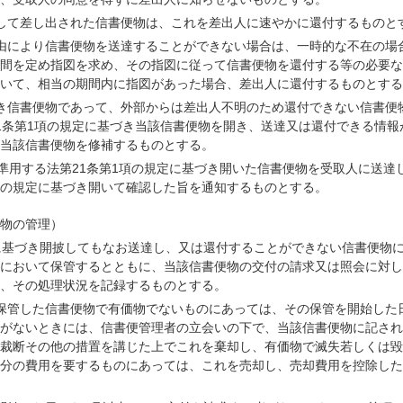
して差し出された信書便物は、これを差出人に速やかに還付するものと
由により信書便物を送達することができない場合は、一時的な不在の場
間を定め指図を求め、その指図に従って信書便物を還付する等の必要な
いて、相当の期間内に指図があった場合、差出人に還付するものとする
き信書便物であって、外部からは差出人不明のため還付できない信書便物
1条第1項の規定に基づき当該信書便物を開き、送達又は還付できる情報
当該信書便物を修補するものとする。
て準用する法第21条第1項の規定に基づき開いた信書便物を受取人に送達
の規定に基づき開いて確認した旨を通知するものとする。
物の管理）
に基づき開披してもなお送達し、又は還付することができない信書便物
において保管するとともに、当該信書便物の交付の請求又は照会に対し
、その処理状況を記録するものとする。
保管した信書便物で有価物でないものにあっては、その保管を開始した
がないときには、信書便管理者の立会いの下で、当該信書便物に記され
裁断その他の措置を講じた上でこれを棄却し、有価物で滅失若しくは毀
分の費用を要するものにあっては、これを売却し、売却費用を控除した