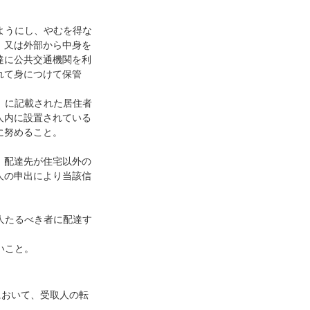
ようにし、やむを得な
、又は外部から中身を
達に公共交通機関を利
れて身につけて保管
）に記載された居住者
人内に設置されている
に努めること。
、配達先が住宅以外の
人の申出により当該信
人たるべき者に配達す
いこと。
において、受取人の転