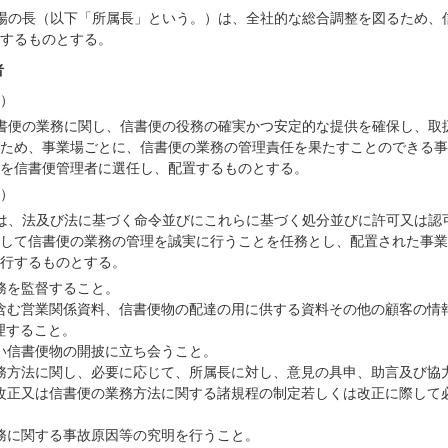
場の長（以下「所属長」という。）は、全社的な総合調整を図るため、
するものとする。
者
）
書便の業務に関し、信書便の役務の確実かつ安定的な提供を確保し、取
ため、事業場ごとに、信書便の業務の管理責任を果たすことのできる事
を信書便管理者に選任し、配置するものとする。
）
は、法及び法に基づく命令並びにこれらに基づく処分並びに許可又は認
して信書便の業務の管理を誠実に行うことを任務とし、配置された事業
行するものとする。
務を監督すること。
含む営業関係資料、信書便物の配達の用に供する資料その他の顧客の情
理すること。
い信書便物の開披に立ち会うこと。
務方法に関し、必要に応じて、所属長に対し、意見の具申、助言及び協
改正又は信書便の業務方法に関する諸規程の制定若しくは改正に際して
務に関する事故原因等の究明を行うこと。