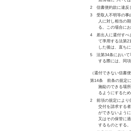
2 信書便約款に違反
3 受取人不明等の事
人に対し相当の期
る。この場合にお
4 差出人に還付すべ
て準用する法第2
した後は、直ちに
5 法第34条におい
する際には、同項
（還付できない信書便
第14条 前条の規定
施錠のできる場所
るようにするため
2 前項の規定により
交付を請求する者
ができないように
又はその保管に過
するものとする。