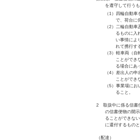
を遵守して行うも
（1）四輪自動車
で、荷台に
（2）二輪自動車
るものに入
い事情によ
れて携行す
（3）軽車両（自
ことができ
る場合にあ
（4）差出人の申
ことができ
（5）事業場にお
ること。
2 取扱中に係る信書
の信書便物の開示
ることができない
に還付するものと
（配達）