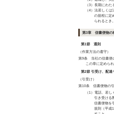
（3）長期にわた
（4）法若しくは
の規程に定
られるとき
第3章 信書便物の
第1節 通則
（作業方法の遵守）
第9条 当社の信書便
この章に定められ
第2節 引受け、配
（引受け）
第10条 信書便物の
（1）電話、若し
引き受ける
信書便物を
規則（平成
すこと。