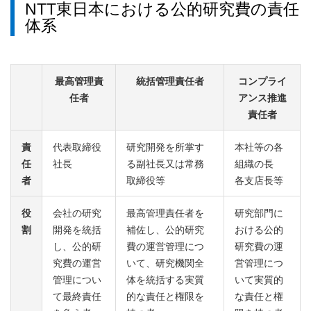
NTT東日本における公的研究費の責任
体系
最高管理責
統括管理責任者
コンプライ
任者
アンス推進
責任者
責
代表取締役
研究開発を所掌す
本社等の各
任
社長
る副社長又は常務
組織の長
者
取締役等
各支店長等
役
会社の研究
最高管理責任者を
研究部門に
割
開発を統括
補佐し、公的研究
おける公的
し、公的研
費の運営管理につ
研究費の運
究費の運営
いて、研究機関全
営管理につ
管理につい
体を統括する実質
いて実質的
て最終責任
的な責任と権限を
な責任と権