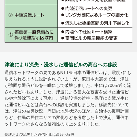
津波により流失・浸水した通信ビルの高台への移設
通信ネットワークの要であるNTT東日本の通信ビルは、震度7にも
耐えられるように設計されていますが、東日本大震災では、津波
が強固な通信ビルを一瞬にして破壊しました。中には700m近く流
されたビルもありました。津波による甚大な被害を受けた通信ビ
ルや地盤沈下により冠水し、通信設備の維持・保守に支障が生じ
た通信ビルなどは高台への移設を実施しました。移設先について
は、津波の被災状況、周辺の地盤状況のほか、自治体の復興計画
など、住民の居住エリアの変化などを考慮した上で決定、通信ネ
ットワークのさらなる信頼性の向上を図りました。
倒壊および流失した通信ビルは高台へ移設