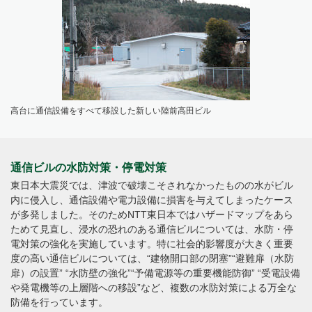
高台に通信設備をすべて移設した新しい陸前高田ビル
通信ビルの水防対策・停電対策
東日本大震災では、津波で破壊こそされなかったものの水がビル
内に侵入し、通信設備や電力設備に損害を与えてしまったケース
が多発しました。そのためNTT東日本ではハザードマップをあら
ためて見直し、浸水の恐れのある通信ビルについては、水防・停
電対策の強化を実施しています。特に社会的影響度が大きく重要
度の高い通信ビルについては、“建物開口部の閉塞”“避難扉（水防
扉）の設置” “水防壁の強化”“予備電源等の重要機能防御” “受電設備
や発電機等の上層階への移設”など、複数の水防対策による万全な
防備を行っています。