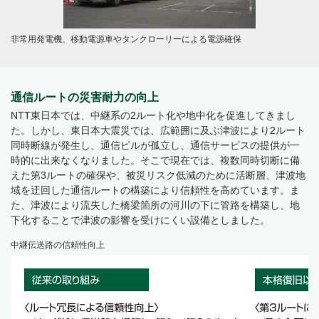
非常用発電機、移動電源車やタンクローリーによる電源確保
通信ルートの災害耐力の向上
NTT東日本では、中継系の2ルート化や地中化を促進してきまし
た。しかし、東日本大震災では、広範囲に及ぶ津波により2ルート
同時断線が発生し、通信ビルが孤立し、通信サービスの提供が一
時的に出来なくなりました。そこで現在では、複数同時切断に備
えた第3ルートの確保や、被災リスク低減のために活断層、津波地
域を迂回した通信ルートの構築により信頼性を高めています。ま
た、津波により流失した橋梁箇所の河川の下に管路を構築し、地
下化することで津波の影響を受けにくい設備としました。
中継伝送路の信頼性向上