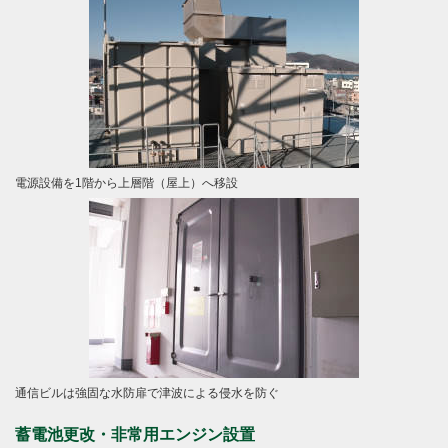
電源設備を1階から上層階（屋上）へ移設
通信ビルは強固な水防扉で津波による侵水を防ぐ
蓄電池更改・非常用エンジン設置