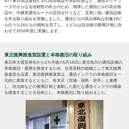
NTT東日本は通信ビルの高台移設や水防対策など、通信ネットワ
ークのさらなる信頼性の向上のため、倒壊した通信ビルの高台移
設や、中継系通信ルートの迂回を行うなど、災害に強い通信設備
を作る取り組みを実施しました。通信ビルの高台移転は対象19ビ
ルのうち18ビルの移転を完了し、１ビルは自治体の復興計画に合
わせて2016年度に実施します。
東北復興推進室設置と本格復旧の取り組み
東日本大震災発生から2カ月後の5月16日に東北地方の通信設備の
本格復旧・復興を推進するため、社長直轄の組織として東北復興
推進室を設置。東北復興推進室は、通信インフラの本格復旧を一
元的に推進するとともに、各支店（宮城・福島・岩手）と連携
し、自治体などの復興計画と連動した新たな通信インフラの構築
を推進することを目的とし、本格復旧に取り組みました。