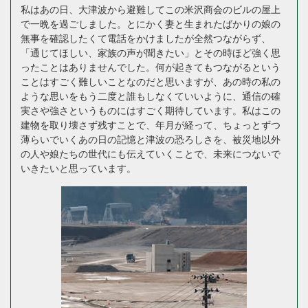
私はあの日、大津波から避難してこの米沢商会のビルの屋上
で一晩を過ごしました。とにかく妻と生まれたばかりの娘の
無事を確認したくて電話をかけましたが全然つながらず、
「通じてほしい、家族の声が聞きたい」とその時ほど強く思
ったことはありませんでした。何が起きてもつながるという
ことはすごく難しいことなのだと思いますが、あの時の私の
ような思いをもう二度と誰もしなくていいように、通信の確
実さや強さというものにはすごく期待しています。私はこの
建物を取り壊さず残すことで、年月が経って、ちょっとずつ
薄らいでいくあの日の記憶と津波の恐ろしさを、被災地以外
の人や娘たちの世代にも伝えていくことで、未来につないで
いきたいと思っています。