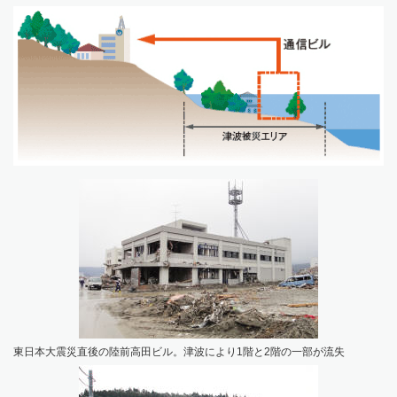
東日本大震災直後の陸前高田ビル。津波により1階と2階の一部が流失