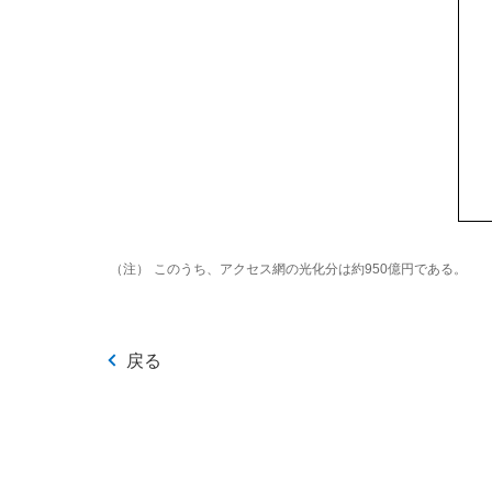
（注）
このうち、アクセス網の光化分は約950億円である。
戻る