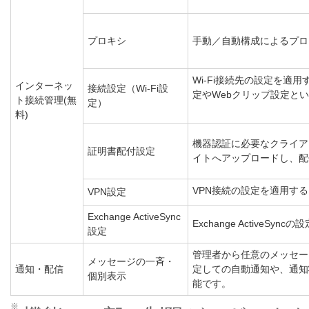
プロキシ
手動／自動構成によるプロ
Wi-Fi接続先の設定を適
インターネッ
接続設定（Wi-Fi設
定やWebクリップ設定と
ト接続管理(無
定）
料)
機器認証に必要なクライア
証明書配付設定
イトへアップロードし、配
VPN接続の設定を適用す
VPN設定
Exchange ActiveSync
Exchange ActiveS
設定
管理者から任意のメッセー
メッセージの一斉・
通知・配信
定しての自動通知や、通知
個別表示
能です。
※