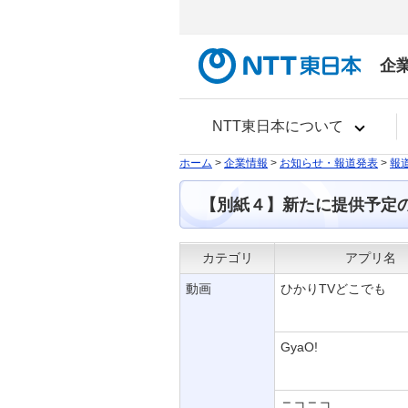
企
NTT東日本について
ホーム
>
企業情報
>
お知らせ・報道発表
>
報
【別紙４】新たに提供予定
カテゴリ
アプリ名
動画
ひかりTVどこでも
GyaO!
ニコニコ