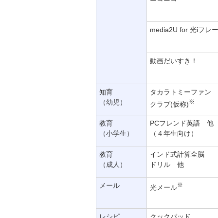
media2U for 光iフレ
動画だいすき！
知育
タカラトミーファン
（幼児）
※
クラブ(仮称)
教育
PCフレンド英語 他
（小学生）
（４年生向け）
教育
インド式計算全脳
（成人）
ドリル 他
メール
※
光メール
レシピ
クックパッド