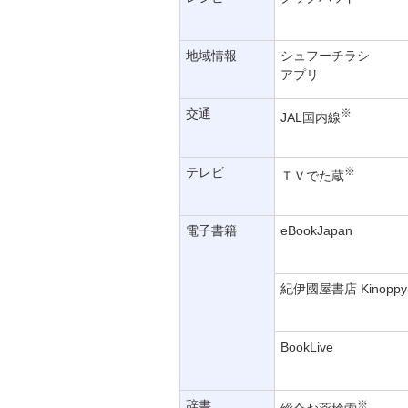
地域情報
シュフーチラシ
アプリ
交通
※
JAL国内線
テレビ
※
ＴＶでた蔵
電子書籍
eBookJapan
紀伊國屋書店 Kinoppy
BookLive
辞書
※