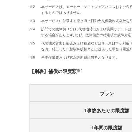
※2
本サービスは、メーカー、ソフトウェアハウスおよび各
するものではありません。
※3
本サービスに付帯する東京海上日動火災保険株式会社を
※4
訪問での故障切り分け､代替機貸出および訪問サポート
する場合があります｡なお、故障箇所の特定後の故障対応
※5
代替機の貸出し要否および種類などはNTT東日本が判断
なお、貸出した代替機を破損または紛失した場合（電源な
※6
基本作業費および状況診断費は無料となります。
※7
【別表】補償の限度額
プラン
1事故あたりの限度額
1年間の限度額