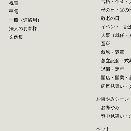
合格・卒業・
祝電
母の日・父の
弔電
敬老の日
一般（連絡用）
イベント・記
法人のお客様
人事（就任・
文例集
選挙
叙勲・褒章
創立記念・式
退職・定年
開店・開業・
病気見舞い・
お悔やみシーン
お悔やみ
喪中見舞い・
ペット