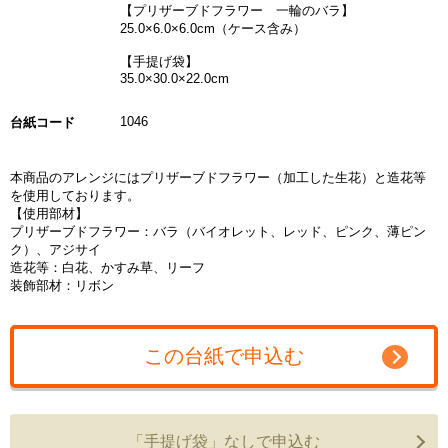
【プリザーブドフラワー 一輪のバラ】
25.0×6.0×6.0cm（ケース含み）
【手提げ袋】
35.0×30.0×22.0cm
1046
台紙コード
本商品のアレンジにはプリザーブドフラワー（加工した生花）と造花等
を使用しております。
【使用部材】
プリザーブドフラワー：バラ（バイオレット、レッド、ピンク、薄ピン
ク）、アジサイ
造花等：白花、かすみ草、リーフ
装飾部材：リボン
この台紙で申込む
「手提げ袋」なしで申込む