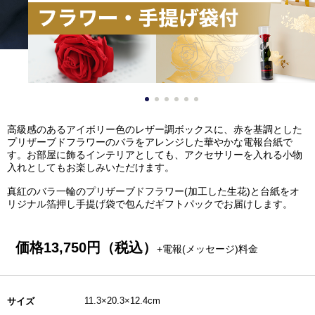
高級感のあるアイボリー色のレザー調ボックスに、赤を基調とした
プリザーブドフラワーのバラをアレンジした華やかな電報台紙で
す。お部屋に飾るインテリアとしても、アクセサリーを入れる小物
入れとしてもお楽しみいただけます。
真紅のバラ一輪のプリザーブドフラワー(加工した生花)と台紙をオ
リジナル箔押し手提げ袋で包んだギフトパックでお届けします。
価格
13,750
円（税込）
+電報(メッセージ)料金
11.3×20.3×12.4cm
サイズ