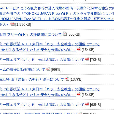
e Wi-Fiサービスによる観光客等の受入環境の整備・充実等に関する協定の
北全域での「TOHOKU JAPAN Free Wi-Fi」のトライアル開始につい
HOKU JAPAN Free Wi-Fi」によるONE認証の促進と既設1.5万アクセ
拡大～
[1,880KB]
沢市 フリーWi-Fi」の提供開始について
[300KB]
向け出張授業 ＮＴＴ東日本「ネット安全教室」の開催について
T社会を生きる子どもたちの安全な未来のために～
[154KB]
内一部エリアにおける「光回線電話」の提供について
[70KB]
ームの清掃活動実施について
[99KB]
電話帳 山形県版」の発行と贈呈について
[137KB]
向け出張授業 ＮＴＴ東日本「ネット安全教室」の開催について
T社会を生きる子どもたちの安全な未来のために～
[154KB]
内一部エリアにおける「光回線電話」の提供について
[68KB]