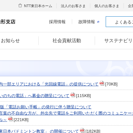
NTT東日本ホーム
法人のお客さま
個人のお客さま
企
採用情報
故障情報
よくある
お知らせ
社会貢献活動
サステナビリ
内一部エリアにおける「光回線電話」の提供について
[70KB]
いのちの電話」へ募金の贈呈について
[115KB]
7年版「電話お願い手帳」の発行に伴う贈呈について
言葉の不自由な方が、外出先で電話をご利用いただく際のコミュニケー
ル～
[221KB]
T東日本バドミントン教室」 の開催について
[182KB]