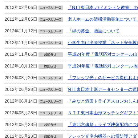
2013年02月06日
「NTT東日本 バドミントン教室」
2012年12月05日
老人ホームの清掃活動実施について
2012年11月12日
「緑の募金」贈呈について
2012年11月06日
小学生向け出張授業「ネット安全教
2012年11月06日
平成24年度「電話応対コンクール
2012年10月12日
平成24年度「電話応対コンクール
2012年08月20日
「フレッツ光」のサービス提供およ
2012年06月28日
NTT東日本山形データセンターの
2012年06月14日
「みなと酒田トライアスロンおしん
2012年05月28日
ＮＴＴ東日本山形マッチングギフト
2012年05月23日
「東北六魂祭」ライブ映像配信につ
2012年05月23日
フレッツ光宅内機器への雷防護アダ