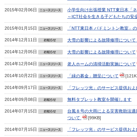
2015年02月06日
小学生向け出張授業 NTT東日本「
～ICT社会を生きる子どもたちの安
2015年01月15日
「NTT東日本 バドミントン教室」
2014年12月11日
大雪の影響による故障修理について
2014年12月05日
大雪の影響による故障修理について
2014年12月04日
老人ホームの清掃活動実施について
2014年10月22日
「緑の募金」贈呈について
[121K
2014年09月17日
「フレッツ光」のサービス提供およ
2014年09月08日
無料タブレット教室を開催します
2014年07月15日
台風８号の大雨による災害救助法適
ついて
[99KB]
2014年07月15日
「フレッツ光」のサービス提供およ