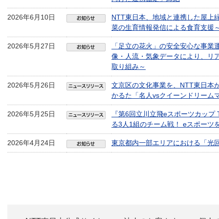
2026年6月10日
NTT東日本、地域と連携した屋上緑
菜の生育情報発信による食育支援
2026年5月27日
「足立の花火」の安全安心な事業運
像・人流・気象データにより、リ
取り組み～
2026年5月26日
文京区の文化事業を、NTT東日本が
かるた「名人vsクイーンドリーム
2026年5月25日
『第6回立川立飛eスポーツカップ T
る3人1組のチーム戦！ eスポー
2026年4月24日
東京都内一部エリアにおける「光