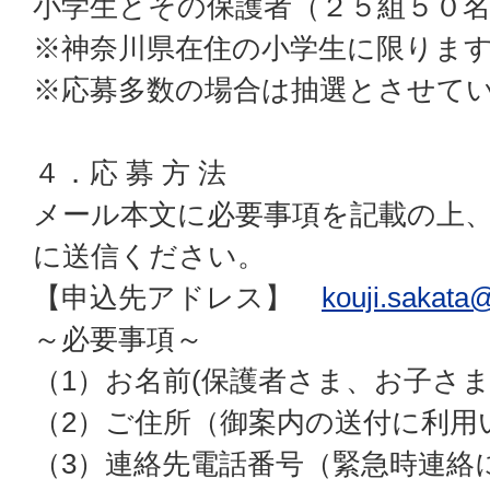
小学生とその保護者（２５組５０名
※神奈川県在住の小学生に限りま
※応募多数の場合は抽選とさせて
４．応 募 方 法
メール本文に必要事項を記載の上
に送信ください。
【申込先アドレス】
kouji.sakata
～必要事項～
（1）お名前(保護者さま、お子さま
（2）ご住所（御案内の送付に利用
（3）連絡先電話番号（緊急時連絡