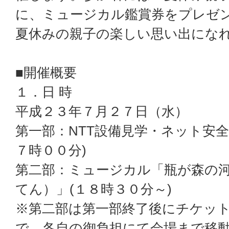
に、ミュージカル鑑賞券をプレゼ
夏休みの親子の楽しい思い出にな
■開催概要
１．日 時
平成２３年７月２７日（水）
第一部：NTT設備見学・ネット安全
７時００分)
第二部：ミュージカル「瓶が森の
てん）」(１８時３０分～)
※第二部は第一部終了後にチケッ
で、各自の御負担にて会場まで移