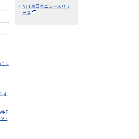
NTT東日本ニュースリリ
ース
施につ
クオ
-Fi
つい