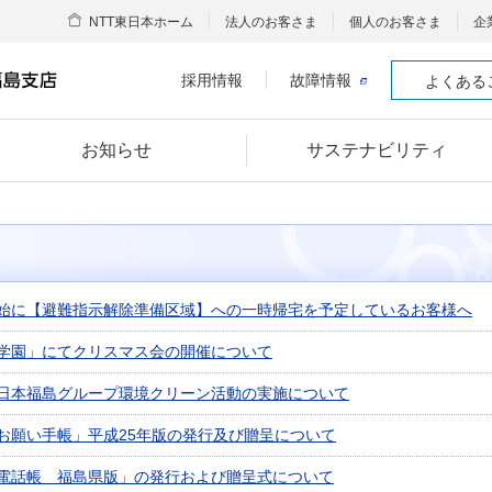
NTT東日本ホーム
法人のお客さま
個人のお客さま
企
採用情報
故障情報
よくある
お知らせ
サステナビリティ
始に【避難指示解除準備区域】への一時帰宅を予定しているお客様へ
学園」にてクリスマス会の開催について
東日本福島グループ環境クリーン活動の実施について
お願い手帳」平成25年版の発行及び贈呈について
電話帳 福島県版」の発行および贈呈式について