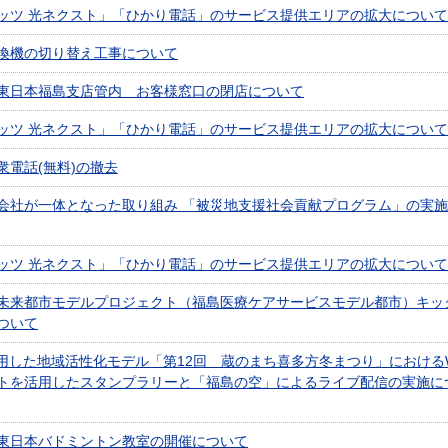
ッツ 光ネクスト」「ひかり電話」のサービス提供エリアの拡大について
換機の切り替え工事について
東日本福島支店管内 お客様窓口の閉店について
ッツ 光ネクスト」「ひかり電話」のサービス提供エリアの拡大について
衆電話(無料)の撤去
会社が一体となった取り組み 「被災地支援社会貢献プログラム」の実
ッツ 光ネクスト」「ひかり電話」のサービス提供エリアの拡大について
未来都市モデルプロジェクト（福島医療ケアサービスモデル都市）キッ
ついて
活用した地域活性化モデル「第12回 蔵のまち喜多方冬まつり」におけるWi
トを活用したスタンプラリーと「福島の空」によるライブ配信の実施に
東日本バドミントン教室の開催について