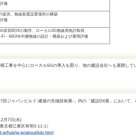
評価
の提供、無線装置設置場所の構築
評価
G収容BOXの製作、ローカル5G無線局免許取得
i-Fi・60GHz中継無線の設計・構築および運用評価
模工事を中心にローカル5Gの導入を図り、他の建設会社へも展開して
回ジャパンビルド‐建築の先端技術展‐」内の「建設DX展」において、
2月7日(水)
京都江東区有明3-11-1）
d.jp/hub/ja-jp/about/kdx.html