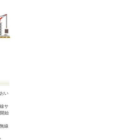
おい
線サ
を開始
営無線
け