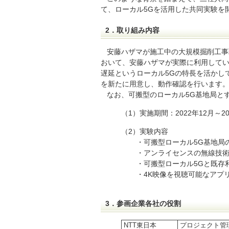
て、ローカル5Gを活用した共同実験を
2．取り組み内容
安藤ハザマが施工中の大規模掘削工事
おいて、安藤ハザマが実際に利用して
遅延というローカル5Gの特長を活かし
を新たに用意し、動作確認を行います
なお、可搬型のローカル5G基地局と
（1）実施期間：2022年12月～20
（2）実験内容
・可搬型ローカル5G基地局の
・アンライセンスの無線技術（Wi
・可搬型ローカル5Gと既存利
・4K映像を視聴可能なアプリ
3．参画企業各社の役割
NTT東日本
プロジェクト管