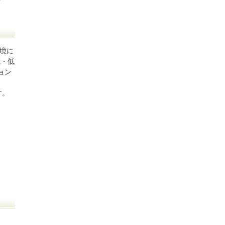
境に
域・低
ョン
す。