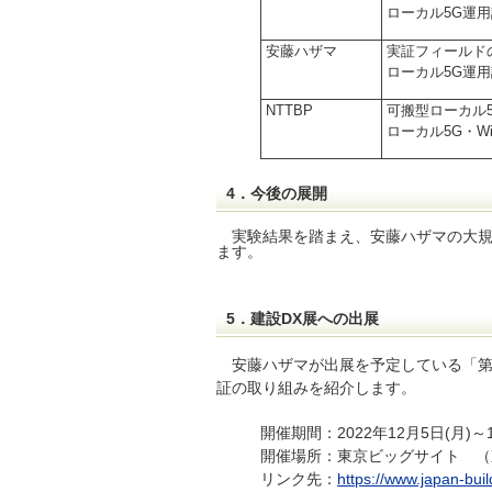
ローカル5G運用
安藤ハザマ
実証フィールド
ローカル5G運用
NTTBP
可搬型ローカル5
ローカル5G・W
4．今後の展開
実験結果を踏まえ、安藤ハザマの大規
ます。
5．建設DX展への出展
安藤ハザマが出展を予定している「第7
証の取り組みを紹介します。
開催期間：2022年12月5日(月)～1
開催場所：東京ビッグサイト （東
リンク先：
https://www.japan-buil