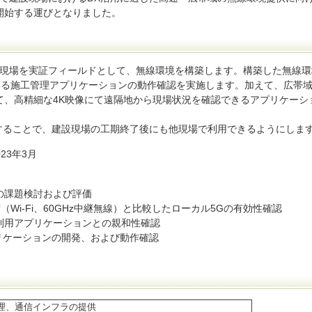
開始する運びとなりました。
現場を実証フィールドとして、無線環境を構築します。構築した無線環
いる施工管理アプリケーションの動作確認を実施します。加えて、広帯
て、高精細な4K映像にて遠隔地から現場状況を確認できるアプリケーシ
。
することで、建設現場の工期終了後にも他現場で利用できるようにしま
23年3月
課題検討および評価
-Fi、60GHz中継無線）と比較したローカル5Gの有効性確認
用アプリケーションとの親和性確認
ケーションの開発、および動作確認
理、通信インフラの提供