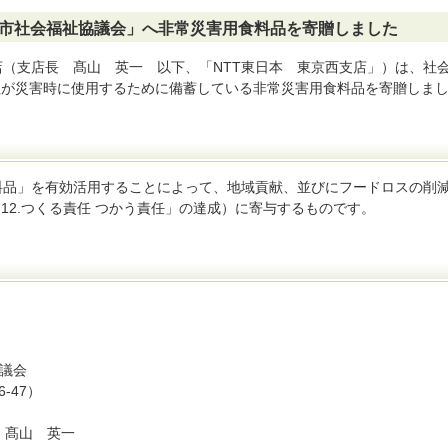
市社会福祉協議会」へ非常災害用食料品を寄贈しました
（支店長 髙山 英一 以下、「NTT東日本 東京西支店」）は、社
社が災害時に使用するために備蓄している非常災害用食料品を寄贈しま
品」を有効活用することによって、地域貢献、並びにフードロスの削
「12.つくる責任 つかう責任」の達成）に寄与するものです。
議会
-47）
 髙山 英一