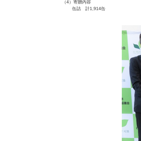
（4）寄贈内容
缶詰 計1,914缶