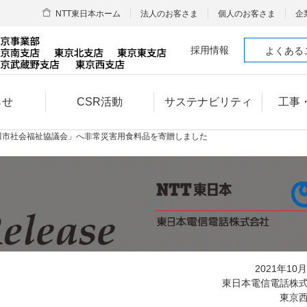
NTT東日本ホーム
法人のお客さま
個人のお客さま
企
採用情報
よくある
らせ
CSR活動
サステナビリティ
工事
川市社会福祉協議会」へ非常災害用食料品を寄贈しました
2021年10
東日本電信電話株
東京