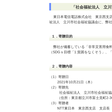
「社会福祉法人 立川
東日本電信電話株式会社 東京西支店
祉法人 立川市社会福祉協議会に、弊
１．寄贈目的
弊社が備蓄している「非常災害用食料
（SDGｓ目標「1.貧困をなくそう」、
２．寄贈内容
（1）寄贈日
2021年10月21日（木）
（2）寄贈先
社会福祉法人 立川市社会福祉協
（住所：東京都立川市富士見町2-36
（3）寄贈者
NTT東日本 東京西支店 支店長