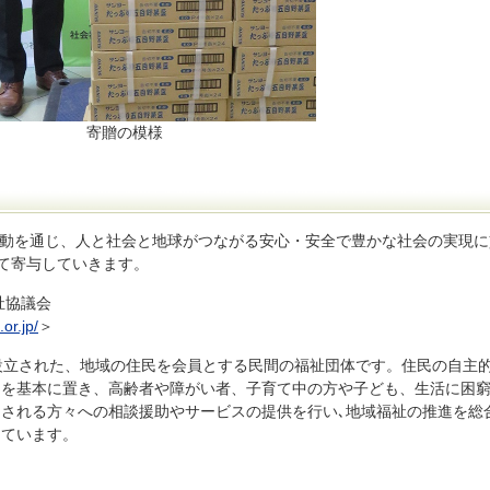
寄贈の模様
動を通じ、人と社会と地球がつながる安心・安全で豊かな社会の実現に
けて寄与していきます。
祉協議会
or.jp/
＞
設立された、地域の住民を会員とする民間の福祉団体です。住民の自主
とを基本に置き、高齢者や障がい者、子育て中の方や子ども、生活に困
される方々への相談援助やサービスの提供を行い､地域福祉の推進を総
しています。