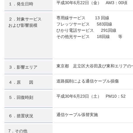
平成30年6月22日（金） AM3：00頃
１．発生日時
専用線サービス 13 回線
２．対象サービス
フレッツサービス 583回線
および影響規模
ひかり電話サービス 291回線
その他光サービス 18回線 等
東京都 足立区大谷田及び東和エリアの
３．影響エリア
道路掘削による通信ケーブル損傷
４．原 因
平成30年6月23日（土） PM10：52
５．回復時刻
通信ケーブル張替実施
６．措置状況
7．その他