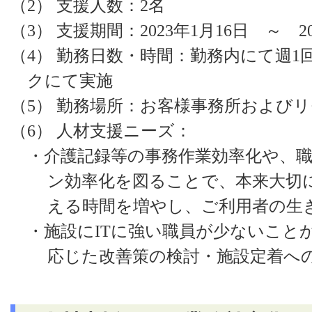
（2）
支援人数：2名
（3）
支援期間：
2023
年1月16日 ～ 2
（4）
勤務日数・時間：勤務内にて週1
クにて実施
（5）
勤務場所：お客様事務所およびリ
（6）
人材支援ニーズ：
・介護記録等の事務作業効率化や、
ン効率化を図ることで、本来大切
える時間を増やし、ご利用者の生
・
施設にITに強い職員が少ないこと
応じた改善策の検討・施設定着へ