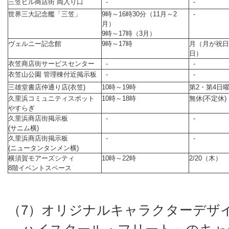
三笠ビル商店街 両入り口
-
-
世界三大記念艦「三笠」
9時～16時30分（11月～2
-
月）
9時～17時（3月）
ヴェルニー記念館
9時～17時
月（月が祝日
日）
衣笠商店街サービスセンター
-
-
衣笠山公園 管理棟付近掲示板
-
-
三雄堂書店仲通り店(衣笠)
10時～19時
第2・第4日
久里浜コミュニティスポット
10時～18時
無休(不定休)
やすらぎ
久里浜商店街掲示板
-
-
(サニム横)
久里浜商店街掲示板
-
-
(ニュータンタンメン横)
横須賀モアーズシティ
10時～22時
2/20（木）
8階イベントスペース
（7）オリジナルキャラクターデザ