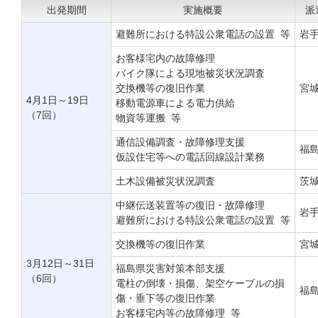
出発期間
実施概要
派
避難所における特設公衆電話の設置 等
岩
お客様宅内の故障修理
バイク隊による現地被災状況調査
交換機等の復旧作業
宮
4月1日～19日
移動電源車による電力供給
（7回）
物資等運搬 等
通信設備調査・故障修理支援
福
仮設住宅等への電話回線設計業務
土木設備被災状況調査
茨
中継伝送装置等の復旧・故障修理
岩
避難所における特設公衆電話の設置 等
交換機等の復旧作業
宮
3月12日～31日
福島県災害対策本部支援
（6回）
電柱の倒壊・損傷、架空ケーブルの損
福
傷・垂下等の復旧作業
お客様宅内等の故障修理 等