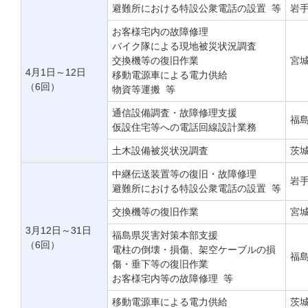
避難所における特設公衆電話の設置 等
岩
お客様宅内の故障修理
バイク隊による現地被災状況調査
交換機等の復旧作業
宮
4月1日～12日
移動電源車による電力供給
（6回）
物資等運搬 等
通信設備調査・故障修理支援
福
仮設住宅等への電話回線設計業務
土木設備被災状況調査
茨
中継伝送装置等の復旧・故障修理
岩
避難所における特設公衆電話の設置 等
交換機等の復旧作業
宮
3月12日～31日
福島県災害対策本部支援
（6回）
電柱の倒壊・損傷、架空ケーブルの損
福
傷・垂下等の復旧作業
お客様宅内等の故障修理 等
移動電源車による電力供給
茨