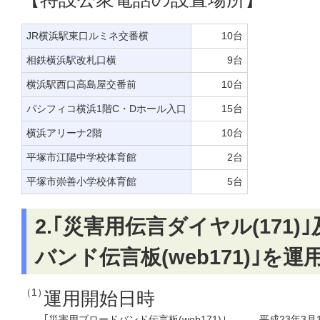
JR横浜駅東口ルミネ交番横
10台
相鉄横浜駅改札口横
9台
横浜駅西口高島屋交番前
10台
パシフィコ横浜1階C・Dホール入口
15台
横浜アリーナ2階
10台
平塚市江陽中学校体育館
2台
平塚市崇善小学校体育館
5台
2.｢災害用伝言ダイヤル(171
バンド伝言板(web171)｣を運
（1）
運用開始日時
｢災害用ブロードバンド伝言板(web171)｣
平成23年3月1