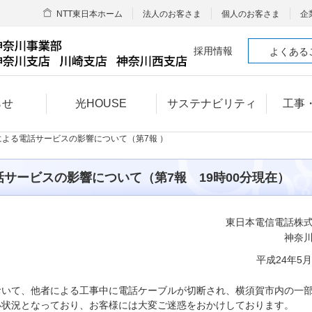
NTT東日本ホーム
法人のお客さま
個人のお客さま
企
採用情報
よくある
らせ
光HOUSE
サステナビリティ
工事
による電話サービスの影響について（第7報 ）
サービスの影響について（第7報 19時00分現在）
東日本電信電話株
神奈
平成24年5月
おいて、他者による工事中に電話ケーブルが切断され、横須賀市内の一
い状況となっており、お客様には大変ご迷惑をおかけしております。