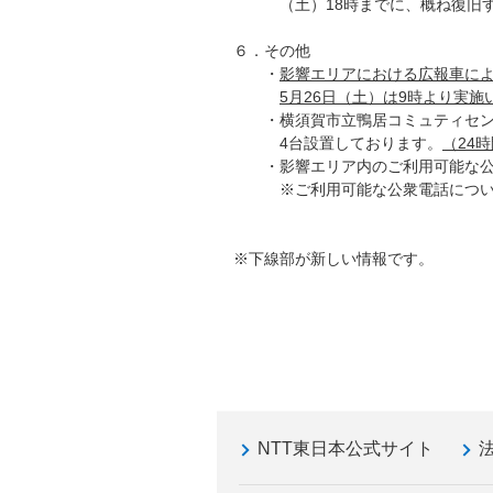
（土）18時までに、概ね復旧す
６．その他
・
影響エリアにおける広報車によ
5月26日（土）は9時より実施
・横須賀市立鴨居コミュティセンタ－
4台設置しております。
（24
・影響エリア内のご利用可能な公
※ご利用可能な公衆電話につい
※下線部が新しい情報です。
NTT東日本公式サイト