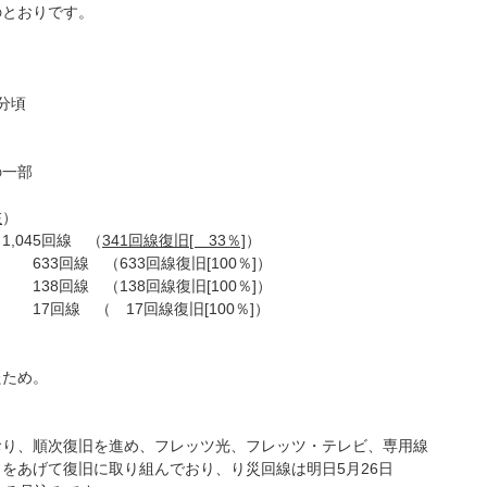
とおりです。
分頃
一部
在
）
回線 （
341回線復旧[ 33％]
）
（633回線復旧[100％]）
回線 （138回線復旧[100％]）
17回線復旧[100％]）
ため。
、順次復旧を進め、フレッツ光、フレッツ・テレビ、専用線
あげて復旧に取り組んでおり、り災回線は明日5月26日