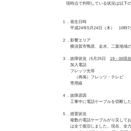
現時点で判明している状況は以下の
１．発生日時
平成24年5月24日（木） 10時7
２．影響エリア
横須賀市鴨居、走水、二葉地域の
３．故障状況（5月25日
19：00現
加入電話 1,045
フレッツ光等 633回線 
（再掲）フレッツ・テレビ 138
専用線 17回線 （ 
４．故障原因
工事中に電話ケーブルを切断した
５．措置状況
複数の電話ケーブルがり災しており
は全て復旧しました。現在、全力を