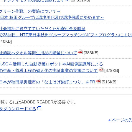
ートシティモデル形成に貢献します～
[551KB]
クリーン作戦」の実施について～
 東日本 秋田グループは環境美化及び環境保護に努めます～
社会福祉に役立てていただくため寄付金を贈呈
で28回目、NTT東日本秋田グループマッチングギフトプログラムにより
440KB]
祉施設へタオル等衛生用品の贈呈について
[383KB]
ル5Gを活用した自動収穫ロボットやAI画像認識等による
の生産・収穫工程の省人化の実証事業の実施について
[879KB]
東日本が秋田県男鹿市の「なまはげ柴灯まつり」をPR
[516KB]
覧するにはADOBE READERが必要です。
ERをダウンロードする
ページの