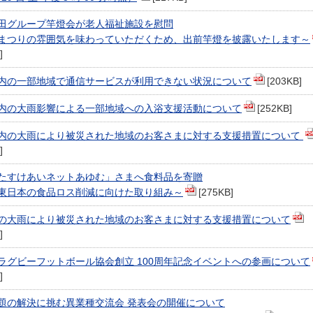
秋田グループ竿燈会が老人福祉施設を慰問
まつりの雰囲気を味わっていただくため、出前竿燈を披露いたします～
]
内の一部地域で通信サービスが利用できない状況について
[203KB]
内の大雨影響による一部地域への入浴支援活動について
[252KB]
内の大雨により被災された地域のお客さまに対する支援措置について
]
たすけあいネットあゆむ」さまへ食料品を寄贈
T東日本の食品ロス削減に向けた取り組み～
[275KB]
の大雨により被災された地域のお客さまに対する支援措置について
]
ラグビーフットボール協会創立 100周年記念イベントへの参画について
]
題の解決に挑む異業種交流会 発表会の開催について