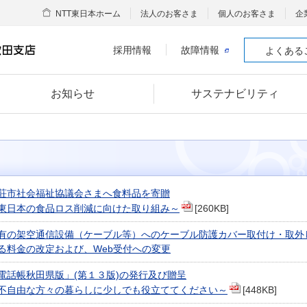
NTT東日本ホーム
法人のお客さま
個人のお客さま
企
採用情報
故障情報
よくある
お知らせ
サステナビリティ
荘市社会福祉協議会さまへ食料品を寄贈
T東日本の食品ロス削減に向けた取り組み～
[260KB]
有の架空通信設備（ケーブル等）へのケーブル防護カバー取付け・取外
る料金の改定および、Web受付への変更
電話帳秋田県版」(第１３版)の発行及び贈呈
不自由な方々の暮らしに少しでも役立ててください～
[448KB]