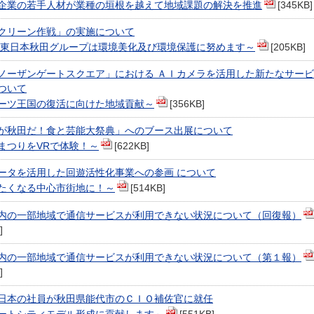
企業の若手人材が業種の垣根を越えて地域課題の解決を推進
[345KB]
クリーン作戦」の実施について
T 東日本秋田グループは環境美化及び環境保護に努めます～
[205KB]
ノーザンゲートスクエア」における ＡＩカメラを活用した新たなサー
ついて
ーツ王国の復活に向けた地域貢献～
[356KB]
が秋田だ！食と芸能大祭典」へのブース出展について
まつりをVRで体験！～
[622KB]
ータを活用した回遊活性化事業への参画 について
たくなる中心市街地に！～
[514KB]
内の一部地域で通信サービスが利用できない状況について（回復報）
]
内の一部地域で通信サービスが利用できない状況について（第１報）
]
東日本の社員が秋田県能代市のＣＩＯ補佐官に就任