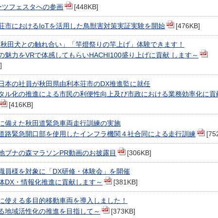
ーツフェスタへの参画
[448KB]
荘市におけるIoTを活用した鳥獣害対策実証実験を開始
[476KB]
「秋田犬との触れ合い」「竿燈祭りの竿上げ」体験できます！
の魅力をVRで体感してもらいHACHI100盛り上げに貢献 します～
]
東日本の社員が秋田県由利本荘市のDX推進監に就任
タル化の推進による市民の利便性向上及び市政における業務効率化に貢
[416KB]
に備えた秋田道緊急車両走行訓練の実施
道路緊急開口部を使用したインフラ機関４社合同による走行訓練
[75
地ブナの森マラソンPR動画のお披露目
[306KB]
職員様を対象に「DX研修・体験会」を開催
体DX・情報化推進に貢献します～
[381KB]
に使える多目的移動車両を導入しました！
る地域活性化の推進を目指して～
[373KB]