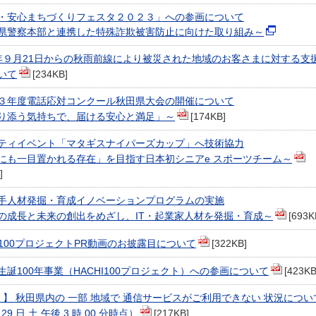
・安心まちづくりフェスタ２０２３」への参画について
県警察本部と連携した特殊詐欺被害防止に向けた取り組み～
年９月21日からの秋雨前線により被災された地域のお客さまに対する支
いて
[234KB]
３年度電話応対コンクール秋田県大会の開催について
り添う気持ちで、届ける安心と満足」～
[174KB]
ティイベント「マタギスナイパーズカップ」へ技術協力
にも一目置かれる存在」を目指す日本初シニアe スポーツチーム～
]
手人材発掘・育成イノベーションプログラムの実施
の成長と未来の創出をめざし、IT・起業家人材を発掘・育成～
[693K
HI100プロジェクトPR動画のお披露目について
[322KB]
生誕100年事業（HACHI100プロジェクト）への参画について
[423KB
旧 】 秋田県内の 一部 地域で 通信サービスがご利用できない 状況につい
 29 日 土 午後 3 時 00 分時点）
[217KB]