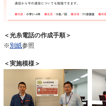
＜光糸電話の作成手順＞
※
別紙
参照
＜実施模様＞