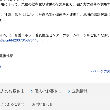
用によって、業務の効率化や稼働の削減を図り、働き方の改革を実現
、神奈川県をはじめとした自治体や団体等と連携し、地域の課題解決
す。
いては、介護ロボット普及推進センターのホームページをご覧くださ
/u6s/cnt/f420373/p876440.html
）
T化推進部
p
ページの
法人のお客さま
個人のお客さま
企業情報
よくあるご質問
お問い合わせ