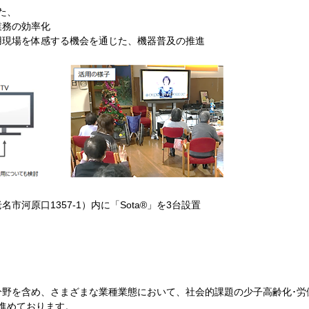
た、
務の効率化
現場を体感する機会を通じた、機器普及の推進
河原口1357-1）内に「Sota®」を3台設置
野を含め、さまざまな業種業態において、社会的課題の少子高齢化･労
を進めております。