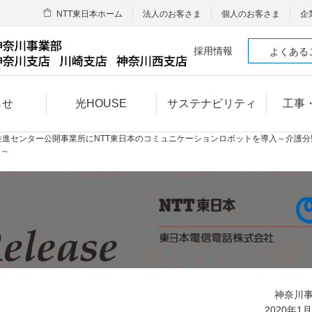
NTT東日本ホーム
法人のお客さま
個人のお客さま
企
採用情報
よくある
らせ
光HOUSE
サステナビリティ
工事
推進センター公開事業所にNTT東日本のコミュニケーションロボットを導入～介護分
す～
神奈川
2020年1