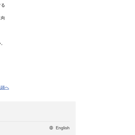
する
に向
い。
先頭へ
English