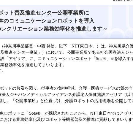
ボット普及推進センター公開事業所に
日本のコミュニケーションロボットを導入
のレクリエーション業務効率化を推進します～
（神奈川事業部長：中西 裕信、以下「NTT東日本」）は、神奈川県介
普及推進センター事業」）において、公開事業所である社会医療法人ジ
設「アゼリア」に、コミュニケーションロボット「Sota®」
を導入す
※
の業務効率化を推進してまいります。
す。
ボットの普及を図り、従事者の負担軽減、介護・医療サービスの質の向
医療法人ジャパンメディカルアライアンス介護老人保健施設アゼリア（以
結し、「公開事業所」と位置づけ、介護ロボットの活用現場を公開して
ロボットに「Sota®」が採択されたことから、NTT東日本ではアゼリ
分野における業務効率化及びロボット等機器普及の推進に貢献してまいりま