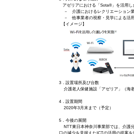
アゼリアにおける「Sota®」を活用し
－ 介護におけるレクリエーション業
－ 他事業者の視察・見学による活用
【イメージ】
3．設置場所及び台数
介護老人保健施設「アゼリア」（海老名市
4．設置期間
2020年3月末まで（予定）
5．今後の展開
NTT東日本神奈川事業部では、介護分
口の減少を見据えたICTの活用の提案