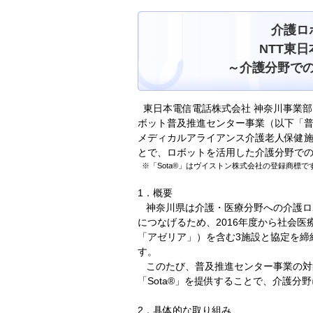
介護ロ
NTT東
～介護分野で
東日本電信電話株式会社 神奈川事業部
ボット普及推進センター事業（以下「
メディカルアライアンス介護老人保健施
とで、ロボットを活用した介護分野で
※「Sota®」はヴイストン株式会社の登録商標で
1．概要
神奈川県は介護・医療分野への介護ロ
につなげるため、2016年度から社会
「アゼリア」）を含む3施設と協定を締
す。
このたび、普及推進センター事業の対象
「Sota®」を提供することで、介護
2．具体的な取り組み