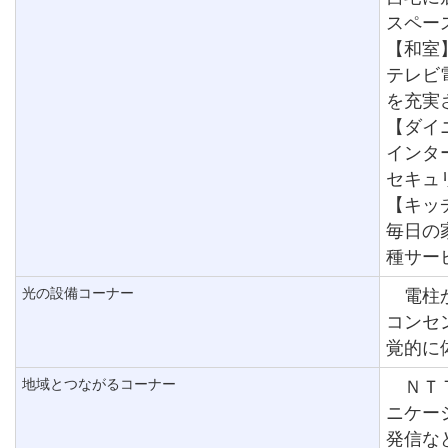
スペー
【和室
テレビ
を充実
【ダイ
インタ
セキュ
【キッ
毎日の
種サー
光の設備コーナー
電柱か
コンセ
覚的に
地域とつながるコーナー
ＮＴＴ
ニケー
発信な