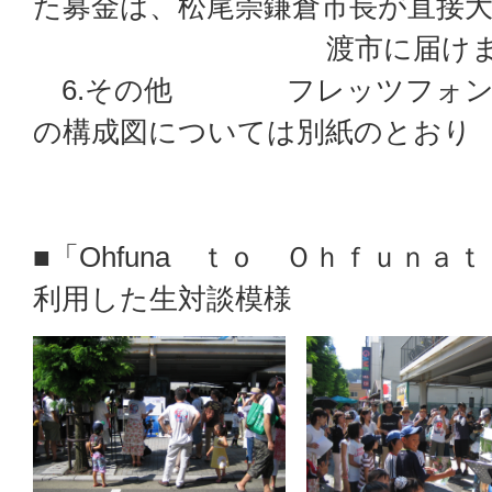
た募金は、松尾崇鎌倉市長が直接
渡市に届けま
6.その他 フレッツフォンを
の構成図については別紙のとおり
■「Ohfuna ｔｏ Ｏｈｆｕｎ
利用した生対談模様