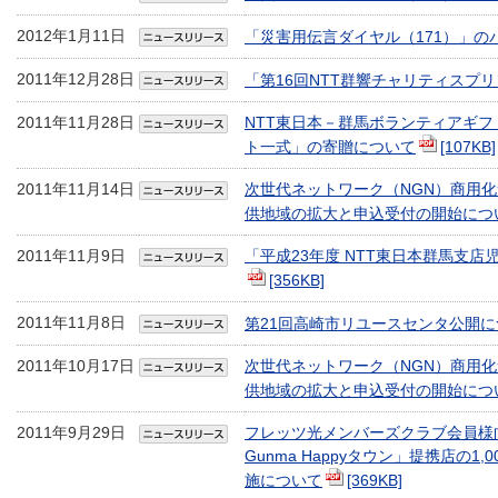
2012年1月11日
「災害用伝言ダイヤル（171）」の
2011年12月28日
「第16回NTT群響チャリティスプ
2011年11月28日
NTT東日本－群馬ボランティアギ
ト一式」の寄贈について
[107KB]
2011年11月14日
次世代ネットワーク（NGN）商用
供地域の拡大と申込受付の開始につ
2011年11月9日
「平成23年度 NTT東日本群馬支
[356KB]
2011年11月8日
第21回高崎市リユースセンタ公開に
2011年10月17日
次世代ネットワーク（NGN）商用
供地域の拡大と申込受付の開始につ
2011年9月29日
フレッツ光メンバーズクラブ会員様
Gunma Happyタウン」提携店の
施について
[369KB]