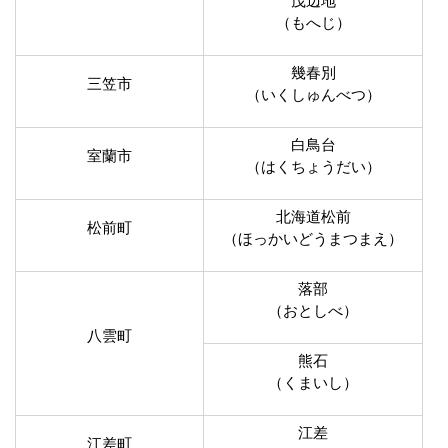
茂辺地
（もへじ）
幾春別
三笠市
（いくしゅんべつ）
白鳥台
室蘭市
（はくちょうだい）
北海道松前
松前町
（ほっかいどうまつまえ）
落部
（おとしべ）
八雲町
熊石
（くまいし）
江差
江差町