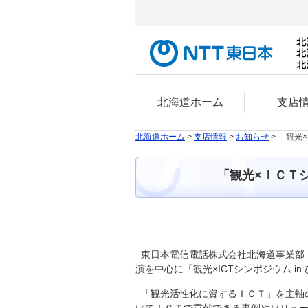
北海道ホーム
支店
北海道ホーム
>
支店情報
>
お知らせ
> 「観光
「観光×ＩＣＴシ
東日本電信電話株式会社北海道事業部（
演を中心に「観光×ICTシンポジウム i
「観光活性化に資するＩＣＴ」を主軸