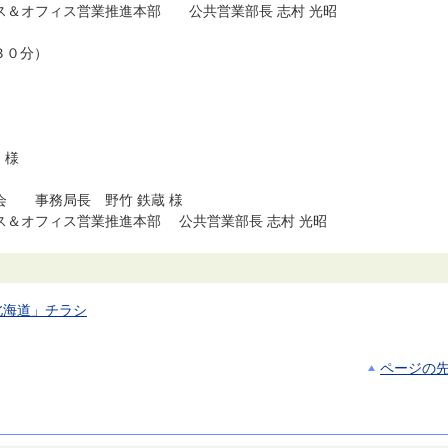
オフィス営業推進本部 公共営業部長 志村 光昭
３０分）
 様
事務局長 野竹 鉄蔵 様
オフィス営業推進本部 公共営業部長 志村 光昭
し北海道」チラシ
ページの