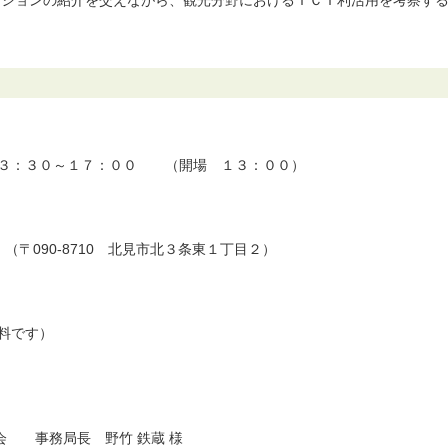
ーションの紹介を交えながら、観光分野におけるＩＣＴ利活用を考察す
：３０～１７：００ （開場 １３：００）
090-8710 北見市北３条東１丁目２）
料です）
事務局長 野竹 鉄蔵 様