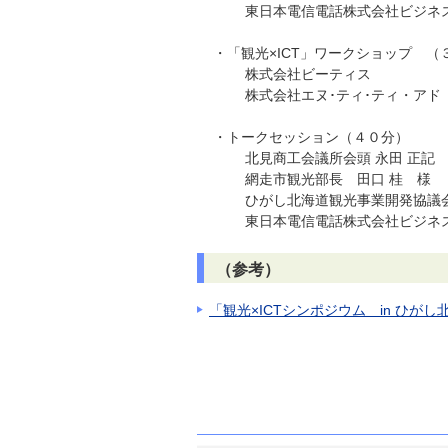
東日本電信電話株式会社ビジネス＆
・「観光×ICT」ワークショップ （
株式会社ビーティス
株式会社エヌ･ティ･ティ・アド
・トークセッション（４０分）
北見商工会議所会頭 永田 正記
網走市観光部長 田口 桂 様
ひがし北海道観光事業開発協議会 
東日本電信電話株式会社ビジネス＆
（参考）
「観光×ICTシンポジウム in ひが