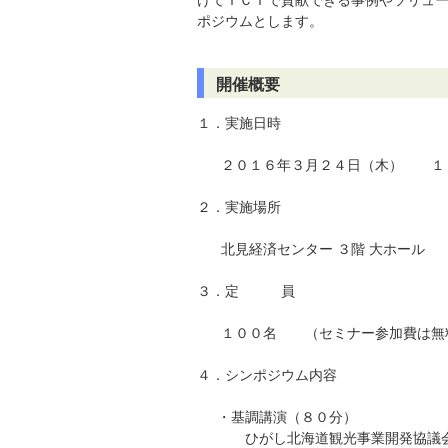
けてＩＣＴで貢献できる事例やソリュ
ポジウムとします。
開催概要
１．実施日時
２０１６年３月２４日（木） １３
２．実施場所
北見経済センター ３階 大ホール （〒
３．定 員
１００名 （セミナー参加費は無
４．シンポジウム内容
・基調講演（８０分）
ひがし北海道観光事業開発協議会 